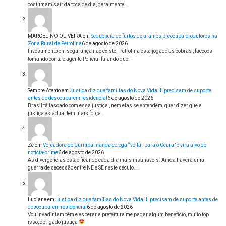
costumam sair da toca de dia, geralmente…
MARCELINO OLIVEIRA
em
Sequência de furtos de arames preocupa produtores na
Zona Rural de Petrolina
6 de agosto de 2026
Investimento em segurança não existe , Petrolina está jogado as cobras , facções
tomando conta e agente Policial falando que…
Sempre Atento
em
Justiça diz que famílias do Nova Vida III precisam de suporte
antes de desocuparem residencial
6 de agosto de 2026
Brasil tá lascado com essa justiça , nem elas se entendem, quer dizer que a
justiça estadual tem mais força…
Zé
em
Vereadora de Curitiba manda colega “voltar para o Ceará” e vira alvo de
notícia-crime
6 de agosto de 2026
As divergências estão ficando cada dia mais insanáveis. Ainda haverá uma
guerra de secessão entre NE e SE neste século.…
Luciane
em
Justiça diz que famílias do Nova Vida III precisam de suporte antes de
desocuparem residencial
6 de agosto de 2026
Vou invadir também e esperar a prefeitura me pagar algum benefício, muito top
isso, obrigado justiça