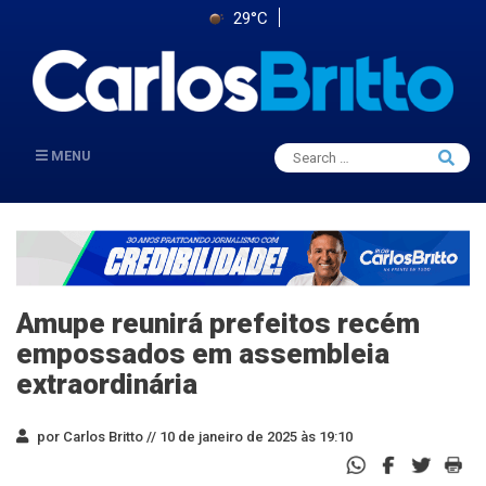
29°C
Search
MENU
Searc
for:
Amupe reunirá prefeitos recém
empossados em assembleia
extraordinária
por Carlos Britto //
10 de janeiro de 2025 às 19:10