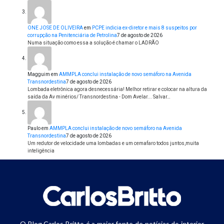
ONE JOSE DE OLIVEIRA
em
PCPE indicia ex-diretor e mais 8 suspeitos por
corrupção na Penitenciária de Petrolina
7 de agosto de 2026
Numa situação como essa a solução é chamar o LADRÃO
Magguim
em
AMMPLA conclui instalação de novo semáforo na Avenida
Transnordestina
7 de agosto de 2026
Lombada eletrônica agora desnecessária! Melhor retirar e colocar na altura da
saída da Av minérios/ Transnordestina - Dom Avelar... Salvar…
Paulo
em
AMMPLA conclui instalação de novo semáforo na Avenida
Transnordestina
7 de agosto de 2026
Um redutor de velocidade uma lombadas e um cemafaro todos juntos,muita
inteligência
O Blog Carlos Britto é a maior fonte de notícias do interior