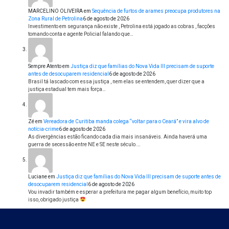
MARCELINO OLIVEIRA
em
Sequência de furtos de arames preocupa produtores na
Zona Rural de Petrolina
6 de agosto de 2026
Investimento em segurança não existe , Petrolina está jogado as cobras , facções
tomando conta e agente Policial falando que…
Sempre Atento
em
Justiça diz que famílias do Nova Vida III precisam de suporte
antes de desocuparem residencial
6 de agosto de 2026
Brasil tá lascado com essa justiça , nem elas se entendem, quer dizer que a
justiça estadual tem mais força…
Zé
em
Vereadora de Curitiba manda colega “voltar para o Ceará” e vira alvo de
notícia-crime
6 de agosto de 2026
As divergências estão ficando cada dia mais insanáveis. Ainda haverá uma
guerra de secessão entre NE e SE neste século.…
Luciane
em
Justiça diz que famílias do Nova Vida III precisam de suporte antes de
desocuparem residencial
6 de agosto de 2026
Vou invadir também e esperar a prefeitura me pagar algum benefício, muito top
isso, obrigado justiça