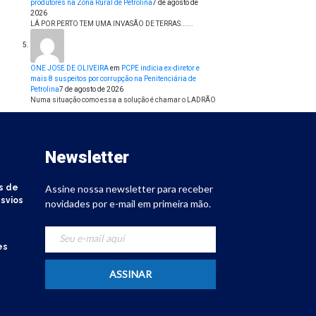
produtores na Zona Rural de Petrolina
7 de agosto de
2026
LÁ POR PERTO TEM UMA INVASÃO DE TERRAS......
ONE JOSE DE OLIVEIRA
em
PCPE indicia ex-diretor e
mais 8 suspeitos por corrupção na Penitenciária de
Petrolina
7 de agosto de 2026
Numa situação como essa a solução é chamar o LADRÃO
Newsletter
s de
Assine nossa newsletter para receber
svios
novidades por e-mail em primeira mão.
es