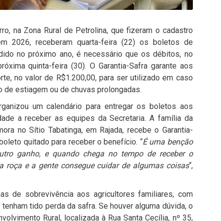
o, na Zona Rural de Petrolina, que fizeram o cadastro
em 2026, receberam quarta-feira (22) os boletos de
edido no próximo ano, é necessário que os débitos, no
róxima quinta-feira (30). O Garantia-Safra garante aos
rte, no valor de R$1.200,00, para ser utilizado em caso
do de estiagem ou de chuvas prolongadas.
rganizou um calendário para entregar os boletos aos
idade a receber as equipes da Secretaria. A família da
mora no Sítio Tabatinga, em Rajada, recebe o Garantia-
boleto quitado para receber o benefício. “
É uma benção
 outro ganho, e quando chega no tempo de receber o
a roça e a gente consegue cuidar de algumas coisas
“,
as de sobrevivência aos agricultores familiares, com
 tenham tido perda da safra. Se houver alguma dúvida, o
nvolvimento Rural, localizada à Rua Santa Cecília, nº 35,