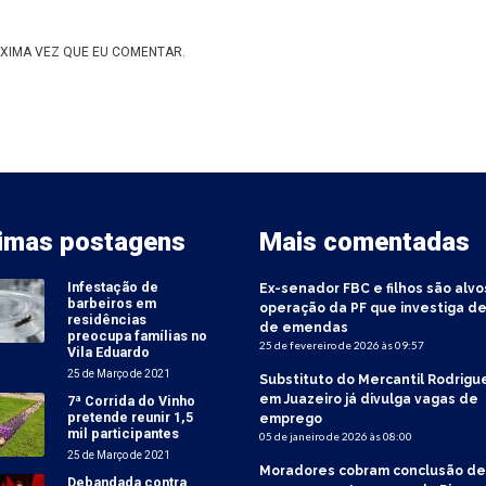
XIMA VEZ QUE EU COMENTAR.
timas postagens
Mais comentadas
Infestação de
Ex-senador FBC e filhos são alvo
barbeiros em
operação da PF que investiga de
residências
de emendas
preocupa famílias no
25 de fevereiro de 2026 às 09:57
Vila Eduardo
25 de Março de 2021
Substituto do Mercantil Rodrigu
em Juazeiro já divulga vagas de
7ª Corrida do Vinho
pretende reunir 1,5
emprego
mil participantes
05 de janeiro de 2026 às 08:00
25 de Março de 2021
Moradores cobram conclusão de
Debandada contra