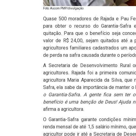
Foto: Ascom PMP/divulgação
Quase 500 moradores de Rajada e Pau Ferr
para obter o recurso do Garantia-Safra 
quitação. Para que o benefício seja conc
valor de R$ 24,00, sejam quitados até a p
agricultores familiares cadastrados um apo
de perda na safra causada durante o perío
A Secretaria de Desenvolvimento Rural o
agricultores. Rajada foi a primeira comun
agricultora Maria Aparecida da Silva, que 
Safra, ela sabe da importância de manter o 
o Garantia-Safra. A gente fica sem ter
benefício é uma benção de Deus! Ajuda n
afirma a agricultora.
O Garantia-Safra garante condições mínim
renda mensal de até 1,5 salário mínimo, que
agricultor pode ir até a Secretaria de Dese