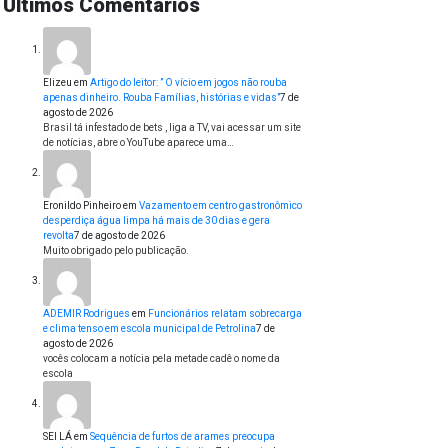
Últimos Comentários
Elizeu
em
Artigo do leitor: ” O vício em jogos não rouba
apenas dinheiro. Rouba Famílias, histórias e vidas”
7 de
agosto de 2026
Brasil tá infestado de bets , liga a TV, vai acessar um site
de notícias, abre o YouTube aparece uma…
Eronildo Pinheiro
em
Vazamento em centro gastronômico
desperdiça água limpa há mais de 30 dias e gera
revolta
7 de agosto de 2026
Muito obrigado pelo publicação.
ADEMIR Rodrigues
em
Funcionários relatam sobrecarga
e clima tenso em escola municipal de Petrolina
7 de
agosto de 2026
vocês colocam a notícia pela metade cadê o nome da
escola
SEI LÁ
em
Sequência de furtos de arames preocupa