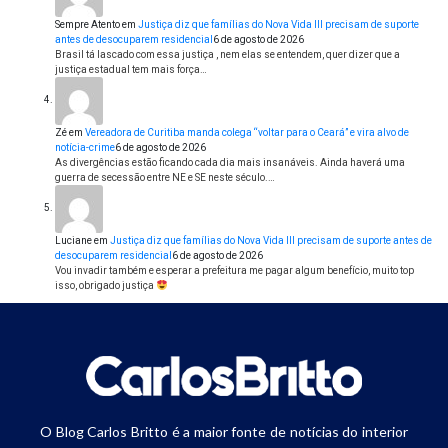
Sempre Atento
em
Justiça diz que famílias do Nova Vida III precisam de suporte
antes de desocuparem residencial
6 de agosto de 2026
Brasil tá lascado com essa justiça , nem elas se entendem, quer dizer que a
justiça estadual tem mais força…
Zé
em
Vereadora de Curitiba manda colega “voltar para o Ceará” e vira alvo de
notícia-crime
6 de agosto de 2026
As divergências estão ficando cada dia mais insanáveis. Ainda haverá uma
guerra de secessão entre NE e SE neste século.…
Luciane
em
Justiça diz que famílias do Nova Vida III precisam de suporte antes de
desocuparem residencial
6 de agosto de 2026
Vou invadir também e esperar a prefeitura me pagar algum benefício, muito top
isso, obrigado justiça
O Blog Carlos Britto é a maior fonte de notícias do interior