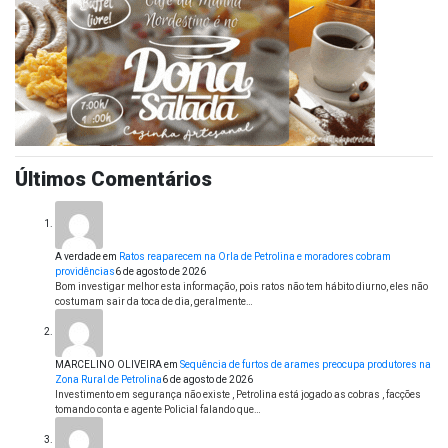
Últimos Comentários
A verdade
em
Ratos reaparecem na Orla de Petrolina e moradores cobram
providências
6 de agosto de 2026
Bom investigar melhor esta informação, pois ratos não tem hábito diurno, eles não
costumam sair da toca de dia, geralmente…
MARCELINO OLIVEIRA
em
Sequência de furtos de arames preocupa produtores na
Zona Rural de Petrolina
6 de agosto de 2026
Investimento em segurança não existe , Petrolina está jogado as cobras , facções
tomando conta e agente Policial falando que…