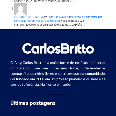
LÁ POR PERTO TEM UMA INVASÃO DE TERRAS......
ONE JOSE DE OLIVEIRA
em
PCPE indicia ex-diretor e mais 8 suspeitos por
corrupção na Penitenciária de Petrolina
7 de agosto de 2026
Numa situação como essa a solução é chamar o LADRÃO
O Blog Carlos Britto é a maior fonte de notícias do interior
do Estado. Com um jornalismo forte, independente,
compartilha opiniões livres e de interesse da comunidade.
Foi fundado em 2008 em um projeto pioneiro e ousado e se
tornou referência. Na frente em tudo!
Últimas postagens