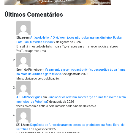
Últimos Comentários
Elizeu
em
Artigo do leitor: ” O vício em jogos não rouba apenas dinheiro. Rouba
Famílias, histórias e vidas”
7 de agosto de 2026
Brasil tá infestado de bets , liga a TV, vai acessar um site de notícias, abre o
YouTube aparece uma…
Eronildo Pinheiro
em
Vazamento em centro gastronômico desperdiça água limpa
há mais de 30 dias e gera revolta
7 de agosto de 2026
Muito obrigado pelo publicação.
ADEMIR Rodrigues
em
Funcionários relatam sobrecarga e clima tenso em escola
municipal de Petrolina
7 de agosto de 2026
vocês colocam a notícia pela metade cadê o nome da escola
SEI LÁ
em
Sequência de furtos de arames preocupa produtores na Zona Rural de
Petrolina
7 de agosto de 2026