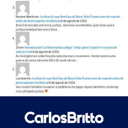
Sempre Atento
em
Justiça diz que famílias do Nova Vida III precisam de suporte
antes de desocuparem residencial
6 de agosto de 2026
Brasil tá lascado com essa justiça , nem elas se entendem, quer dizer que a
justiça estadual tem mais força…
Zé
em
Vereadora de Curitiba manda colega “voltar para o Ceará” e vira alvo de
notícia-crime
6 de agosto de 2026
As divergências estão ficando cada dia mais insanáveis. Ainda haverá uma
guerra de secessão entre NE e SE neste século.…
Luciane
em
Justiça diz que famílias do Nova Vida III precisam de suporte antes de
desocuparem residencial
6 de agosto de 2026
Vou invadir também e esperar a prefeitura me pagar algum benefício, muito top
isso, obrigado justiça