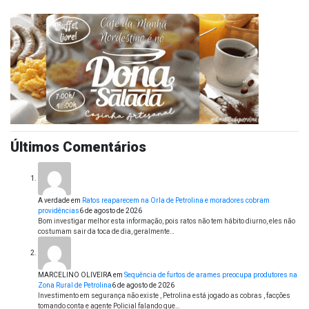
Últimos Comentários
A verdade
em
Ratos reaparecem na Orla de Petrolina e moradores cobram
providências
6 de agosto de 2026
Bom investigar melhor esta informação, pois ratos não tem hábito diurno, eles não
costumam sair da toca de dia, geralmente…
MARCELINO OLIVEIRA
em
Sequência de furtos de arames preocupa produtores na
Zona Rural de Petrolina
6 de agosto de 2026
Investimento em segurança não existe , Petrolina está jogado as cobras , facções
tomando conta e agente Policial falando que…