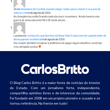
Zé
em
Vereadora de Curitiba manda colega “voltar para o Ceará” e vira alvo de
notícia-crime
6 de agosto de 2026
As divergências estão ficando cada dia mais insanáveis. Ainda haverá uma
guerra de secessão entre NE e SE neste século.…
Luciane
em
Justiça diz que famílias do Nova Vida III precisam de suporte antes de
desocuparem residencial
6 de agosto de 2026
Vou invadir também e esperar a prefeitura me pagar algum benefício, muito top
isso, obrigado justiça
O Blog Carlos Britto é a maior fonte de notícias do interior
do Estado. Com um jornalismo forte, independente,
compartilha opiniões livres e de interesse da comunidade.
Foi fundado em 2008 em um projeto pioneiro e ousado e se
tornou referência. Na frente em tudo!