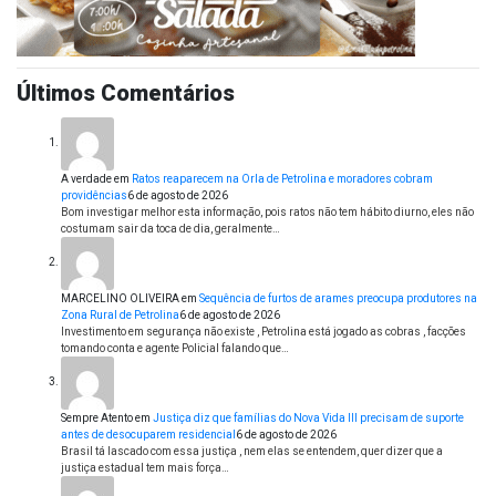
Últimos Comentários
A verdade
em
Ratos reaparecem na Orla de Petrolina e moradores cobram
providências
6 de agosto de 2026
Bom investigar melhor esta informação, pois ratos não tem hábito diurno, eles não
costumam sair da toca de dia, geralmente…
MARCELINO OLIVEIRA
em
Sequência de furtos de arames preocupa produtores na
Zona Rural de Petrolina
6 de agosto de 2026
Investimento em segurança não existe , Petrolina está jogado as cobras , facções
tomando conta e agente Policial falando que…
Sempre Atento
em
Justiça diz que famílias do Nova Vida III precisam de suporte
antes de desocuparem residencial
6 de agosto de 2026
Brasil tá lascado com essa justiça , nem elas se entendem, quer dizer que a
justiça estadual tem mais força…