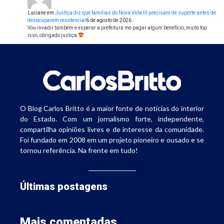
Luciane
em
Justiça diz que famílias do Nova Vida III precisam de suporte antes de
desocuparem residencial
6 de agosto de 2026
Vou invadir também e esperar a prefeitura me pagar algum benefício, muito top
isso, obrigado justiça
O Blog Carlos Britto é a maior fonte de notícias do interior
do Estado. Com um jornalismo forte, independente,
compartilha opiniões livres e de interesse da comunidade.
Foi fundado em 2008 em um projeto pioneiro e ousado e se
tornou referência. Na frente em tudo!
Últimas postagens
Mais comentadas