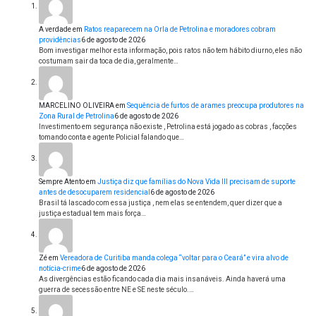
A verdade
em
Ratos reaparecem na Orla de Petrolina e moradores cobram
providências
6 de agosto de 2026
Bom investigar melhor esta informação, pois ratos não tem hábito diurno, eles não
costumam sair da toca de dia, geralmente…
MARCELINO OLIVEIRA
em
Sequência de furtos de arames preocupa produtores na
Zona Rural de Petrolina
6 de agosto de 2026
Investimento em segurança não existe , Petrolina está jogado as cobras , facções
tomando conta e agente Policial falando que…
Sempre Atento
em
Justiça diz que famílias do Nova Vida III precisam de suporte
antes de desocuparem residencial
6 de agosto de 2026
Brasil tá lascado com essa justiça , nem elas se entendem, quer dizer que a
justiça estadual tem mais força…
Zé
em
Vereadora de Curitiba manda colega “voltar para o Ceará” e vira alvo de
notícia-crime
6 de agosto de 2026
As divergências estão ficando cada dia mais insanáveis. Ainda haverá uma
guerra de secessão entre NE e SE neste século.…