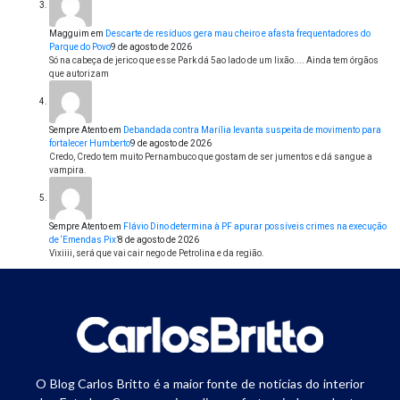
Magguim
em
Descarte de resíduos gera mau cheiro e afasta frequentadores do
Parque do Povo
9 de agosto de 2026
Só na cabeça de jerico que esse Park dá 5ao lado de um lixão.... Ainda tem órgãos
que autorizam
Sempre Atento
em
Debandada contra Marília levanta suspeita de movimento para
fortalecer Humberto
9 de agosto de 2026
Credo, Credo tem muito Pernambuco que gostam de ser jumentos e dá sangue a
vampira.
Sempre Atento
em
Flávio Dino determina à PF apurar possíveis crimes na execução
de ‘Emendas Pix’
8 de agosto de 2026
Vixiiii, será que vai cair nego de Petrolina e da região.
O Blog Carlos Britto é a maior fonte de notícias do interior