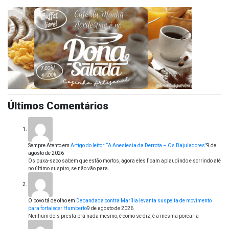
Últimos Comentários
Sempre Atento
em
Artigo do leitor: “A Anestesia da Derrota – Os Bajuladores”
9 de
agosto de 2026
Os puxa-saco sabem que estão mortos, agora eles ficam aplaudindo e sorrindo até
no último suspiro, se não vão para…
O povo tá de olho
em
Debandada contra Marília levanta suspeita de movimento
para fortalecer Humberto
9 de agosto de 2026
Nenhum dois presta prá nada mesmo, é como se diz, é a mesma porcaria