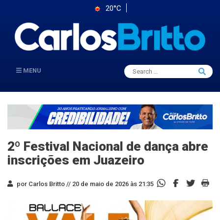
20°C
Search
MENU
Searc
for:
2º Festival Nacional de dança abre
inscrições em Juazeiro
por Carlos Britto //
20 de maio de 2026 às 21:35