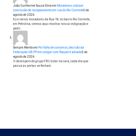
João Guilherme Souza Silva
em
Moradores cobram
conclusão de recapeamento em rua do Rio Corrente
5 de
agosto de 2026
Eu e vários moradores da Rua 18, no bairro Rio Corrente,
em Petrolina, viemos aqui mostrar nossa indignação e
pedir…
Sempre Atento
em
Por falta de consenso, decisão da
Federação UB-PP em coligar com Raquel é adiada
5 de
agosto de 2026
O desespero do grupo FBC estar na cara, cada dia que
passa as portas se fecham.