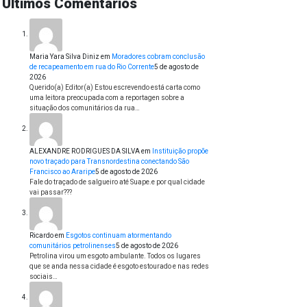
Últimos Comentários
Maria Yara Silva Diniz
em
Moradores cobram conclusão
de recapeamento em rua do Rio Corrente
5 de agosto de
2026
Querido(a) Editor(a) Estou escrevendo está carta como
uma leitora preocupada com a reportagen sobre a
situação dos comunitários da rua…
ALEXANDRE RODRIGUES DA SILVA
em
Instituição propõe
novo traçado para Transnordestina conectando São
Francisco ao Araripe
5 de agosto de 2026
Fale do traçado de salgueiro até Suape.e por qual cidade
vai passar???
Ricardo
em
Esgotos continuam atormentando
comunitários petrolinenses
5 de agosto de 2026
Petrolina virou um esgoto ambulante. Todos os lugares
que se anda nessa cidade é esgoto estourado e nas redes
sociais…