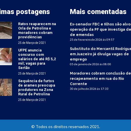
timas postagens
Mais comentadas
Ratos reaparecem na
Ex-senador FBC e filhos são alvo
Orla de Petrolina e
operação da PF que investiga de
moradores cobram
de emendas
providências
25 de fevereiro de 2026 às 09:57
25 de Março de 2021
Substituto do Mercantil Rodrigu
UFPE anuncia
em Juazeiro já divulga vagas de
concurso com
salários de até R$ 5,2
emprego
mil; vagas para
05 de janeiro de 2026 às 08:00
Sertão
Moradores cobram conclusão de
25 de Março de 2021
recapeamento em rua do Rio
Sequência de furtos
Corrente
de arames preocupa
30 de julho de 2026 às 17:33
produtores na Zona
Rural de Petrolina
25 de Março de 2021
© Todos os direitos reservados 2021.