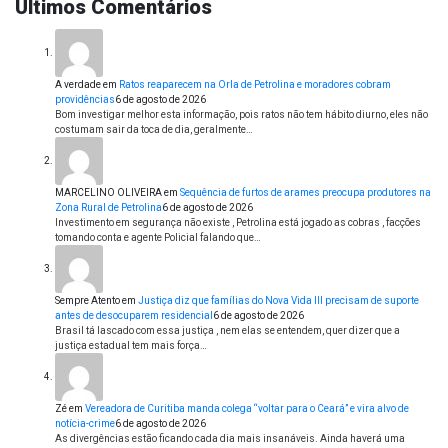
Últimos Comentários
A verdade
em
Ratos reaparecem na Orla de Petrolina e moradores cobram
providências
6 de agosto de 2026
Bom investigar melhor esta informação, pois ratos não tem hábito diurno, eles não
costumam sair da toca de dia, geralmente…
MARCELINO OLIVEIRA
em
Sequência de furtos de arames preocupa produtores na
Zona Rural de Petrolina
6 de agosto de 2026
Investimento em segurança não existe , Petrolina está jogado as cobras , facções
tomando conta e agente Policial falando que…
Sempre Atento
em
Justiça diz que famílias do Nova Vida III precisam de suporte
antes de desocuparem residencial
6 de agosto de 2026
Brasil tá lascado com essa justiça , nem elas se entendem, quer dizer que a
justiça estadual tem mais força…
Zé
em
Vereadora de Curitiba manda colega “voltar para o Ceará” e vira alvo de
notícia-crime
6 de agosto de 2026
As divergências estão ficando cada dia mais insanáveis. Ainda haverá uma