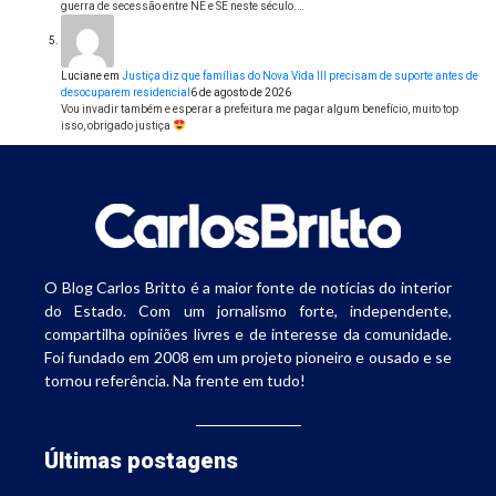
guerra de secessão entre NE e SE neste século.…
Luciane
em
Justiça diz que famílias do Nova Vida III precisam de suporte antes de
desocuparem residencial
6 de agosto de 2026
Vou invadir também e esperar a prefeitura me pagar algum benefício, muito top
isso, obrigado justiça
O Blog Carlos Britto é a maior fonte de notícias do interior
do Estado. Com um jornalismo forte, independente,
compartilha opiniões livres e de interesse da comunidade.
Foi fundado em 2008 em um projeto pioneiro e ousado e se
tornou referência. Na frente em tudo!
Últimas postagens