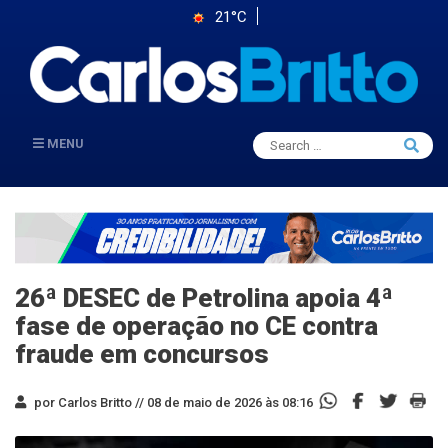
21°C
Search
MENU
Searc
for:
26ª DESEC de Petrolina apoia 4ª
fase de operação no CE contra
fraude em concursos
por Carlos Britto //
08 de maio de 2026 às 08:16