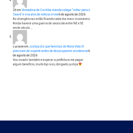
Zé
em
Vereadora de Curitiba manda colega “voltar para o
Ceará” e vira alvo de notícia-crime
6 de agosto de 2026
As divergências estão ficando cada dia mais insanáveis.
Ainda haverá uma guerra de secessão entre NE e SE
neste século.…
Luciane
em
Justiça diz que famílias do Nova Vida III
precisam de suporte antes de desocuparem residencial
6
de agosto de 2026
Vou invadir também e esperar a prefeitura me pagar
algum benefício, muito top isso, obrigado justiça