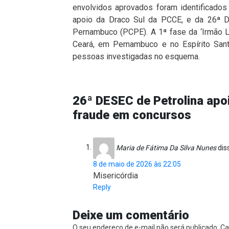
envolvidos aprovados foram identificado
apoio da Draco Sul da PCCE, e da 26ª De
Pernambuco (PCPE). A 1ª fase da ‘Irmão 
Ceará, em Pernambuco e no Espírito Sant
pessoas investigadas no esquema.
26ª DESEC de Petrolina apo
fraude em concursos
Maria de Fátima Da Silva Nunes
dis
8 de maio de 2026 às 22:05
Misericórdia
Reply
Deixe um comentário
O seu endereço de e-mail não será publicado.
Ca