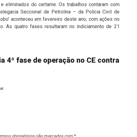
s e eliminados do certame. Os trabalhos contaram com
legacia Seccional de Petrolina – da Polícia Civil de
Lobo’ aconteceu em fevereiro deste ano, com ações no
o. As quatro fases resultaram no indiciamento de 21
ia 4ª fase de operação no CE contra
se:
mpos obrigatórios são marcados com
*