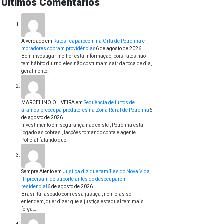
Últimos Comentários
A verdade
em
Ratos reaparecem na Orla de Petrolina e
moradores cobram providências
6 de agosto de 2026
Bom investigar melhor esta informação, pois ratos não
tem hábito diurno, eles não costumam sair da toca de dia,
geralmente…
MARCELINO OLIVEIRA
em
Sequência de furtos de
arames preocupa produtores na Zona Rural de Petrolina
6
de agosto de 2026
Investimento em segurança não existe , Petrolina está
jogado as cobras , facções tomando conta e agente
Policial falando que…
Sempre Atento
em
Justiça diz que famílias do Nova Vida
III precisam de suporte antes de desocuparem
residencial
6 de agosto de 2026
Brasil tá lascado com essa justiça , nem elas se
entendem, quer dizer que a justiça estadual tem mais
força…