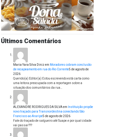
Últimos Comentários
Maria Yara Silva Diniz
em
Moradores cobram conclusão
de recapeamento em rua do Rio Corrente
5 de agosto de
2026
Querido(a) Editor(a) Estou escrevendo está carta como
uma leitora preocupada com a reportagen sobre a
situação dos comunitários da rua…
ALEXANDRE RODRIGUES DA SILVA
em
Instituição propõe
novo traçado para Transnordestina conectando São
Francisco ao Araripe
5 de agosto de 2026
Fale do traçado de salgueiro até Suape.e por qual cidade
vai passar???