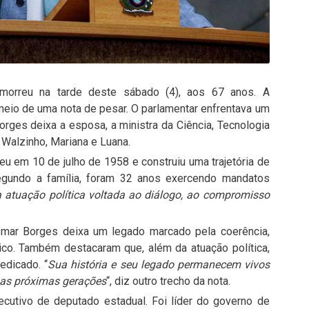
morreu na tarde deste sábado (4), aos 67 anos. A
 meio de uma nota de pesar. O parlamentar enfrentava um
rges deixa a esposa, a ministra da Ciência, Tecnologia
 Walzinho, Mariana e Luana.
u em 10 de julho de 1958 e construiu uma trajetória de
egundo a família, foram 32 anos exercendo mandatos
 atuação política voltada ao diálogo, ao compromisso
demar Borges deixa um legado marcado pela coerência,
lico. Também destacaram que, além da atuação política,
edicado. “
Sua história e seu legado permanecem vivos
 as próximas gerações
“, diz outro trecho da nota.
cutivo de deputado estadual. Foi líder do governo de