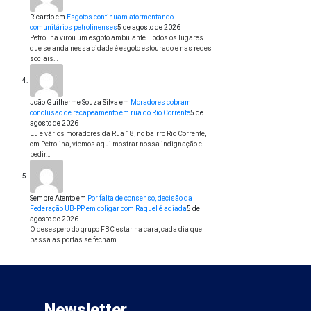
Ricardo
em
Esgotos continuam atormentando
comunitários petrolinenses
5 de agosto de 2026
Petrolina virou um esgoto ambulante. Todos os lugares
que se anda nessa cidade é esgoto estourado e nas redes
sociais…
João Guilherme Souza Silva
em
Moradores cobram
conclusão de recapeamento em rua do Rio Corrente
5 de
agosto de 2026
Eu e vários moradores da Rua 18, no bairro Rio Corrente,
em Petrolina, viemos aqui mostrar nossa indignação e
pedir…
Sempre Atento
em
Por falta de consenso, decisão da
Federação UB-PP em coligar com Raquel é adiada
5 de
agosto de 2026
O desespero do grupo FBC estar na cara, cada dia que
passa as portas se fecham.
Newsletter