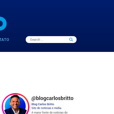
Search
TATO
Search
for: