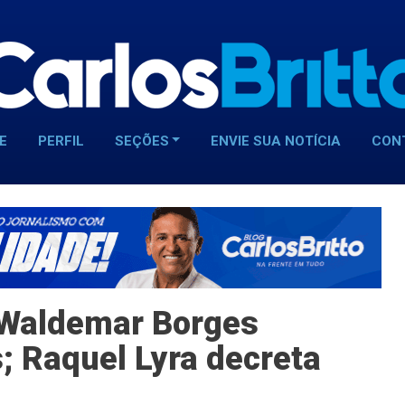
E
PERFIL
SEÇÕES
ENVIE SUA NOTÍCIA
CON
 Waldemar Borges
; Raquel Lyra decreta