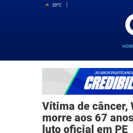
20°C
HOM
Vítima de câncer,
morre aos 67 anos
luto oficial em PE