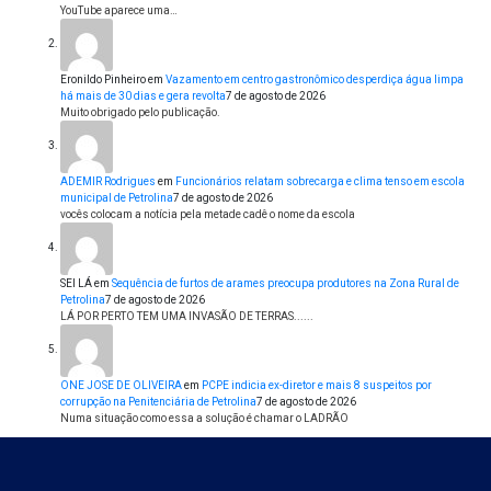
YouTube aparece uma…
Eronildo Pinheiro
em
Vazamento em centro gastronômico desperdiça água limpa
há mais de 30 dias e gera revolta
7 de agosto de 2026
Muito obrigado pelo publicação.
ADEMIR Rodrigues
em
Funcionários relatam sobrecarga e clima tenso em escola
municipal de Petrolina
7 de agosto de 2026
vocês colocam a notícia pela metade cadê o nome da escola
SEI LÁ
em
Sequência de furtos de arames preocupa produtores na Zona Rural de
Petrolina
7 de agosto de 2026
LÁ POR PERTO TEM UMA INVASÃO DE TERRAS......
ONE JOSE DE OLIVEIRA
em
PCPE indicia ex-diretor e mais 8 suspeitos por
corrupção na Penitenciária de Petrolina
7 de agosto de 2026
Numa situação como essa a solução é chamar o LADRÃO