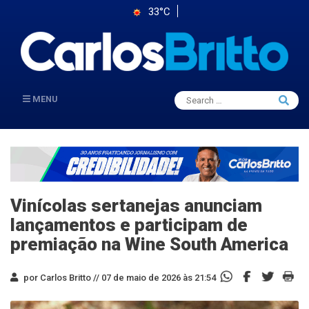
33°C
Search
MENU
Searc
for:
Vinícolas sertanejas anunciam
lançamentos e participam de
premiação na Wine South America
por Carlos Britto //
07 de maio de 2026 às 21:54