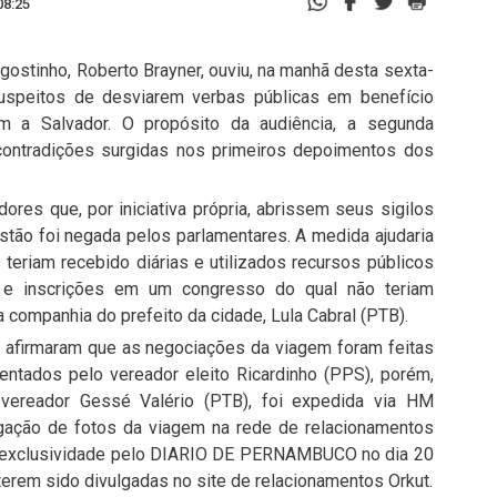
08:25
ostinho, Roberto Brayner, ouviu, na manhã desta sexta-
suspeitos de desviarem verbas públicas em benefício
m a Salvador. O propósito da audiência, a segunda
 contradições surgidas nos primeiros depoimentos dos
res que, por iniciativa própria, abrissem seus sigilos
stão foi negada pelos parlamentares. A medida ajudaria
 teriam recebido diárias e utilizados recursos públicos
 e inscrições em um congresso do qual não teriam
 companhia do prefeito da cidade, Lula Cabral (PTB).
 afirmaram que as negociações da viagem foram feitas
ntados pelo vereador eleito Ricardinho (PPS), porém,
ereador Gessé Valério (PTB), foi expedida via HM
lgação de fotos da viagem na rede de relacionamentos
com exclusividade pelo DIARIO DE PERNAMBUCO no dia 20
erem sido divulgadas no site de relacionamentos Orkut.