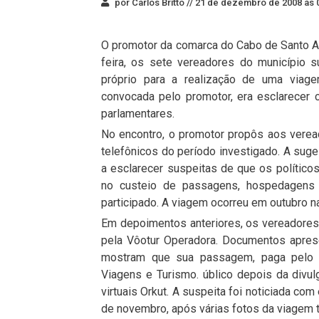
por Carlos Britto //
21 de dezembro de 2008 às 
O promotor da comarca do Cabo de Santo Ag
feira, os sete vereadores do município 
próprio para a realização de uma viage
convocada pelo promotor, era esclarecer
parlamentares.
No encontro, o promotor propôs aos vereado
telefônicos do período investigado. A suge
a esclarecer suspeitas de que os políticos
no custeio de passagens, hospedagens
participado. A viagem ocorreu em outubro na
Em depoimentos anteriores, os vereadores
pela Vôotur Operadora. Documentos aprese
mostram que sua passagem, paga pelo v
Viagens e Turismo. úblico depois da divu
virtuais Orkut. A suspeita foi noticiada 
de novembro, após várias fotos da viagem t