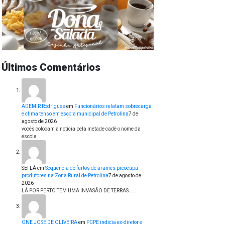
Últimos Comentários
ADEMIR Rodrigues
em
Funcionários relatam sobrecarga
e clima tenso em escola municipal de Petrolina
7 de
agosto de 2026
vocês colocam a notícia pela metade cadê o nome da
escola
SEI LÁ
em
Sequência de furtos de arames preocupa
produtores na Zona Rural de Petrolina
7 de agosto de
2026
LÁ POR PERTO TEM UMA INVASÃO DE TERRAS......
ONE JOSE DE OLIVEIRA
em
PCPE indicia ex-diretor e