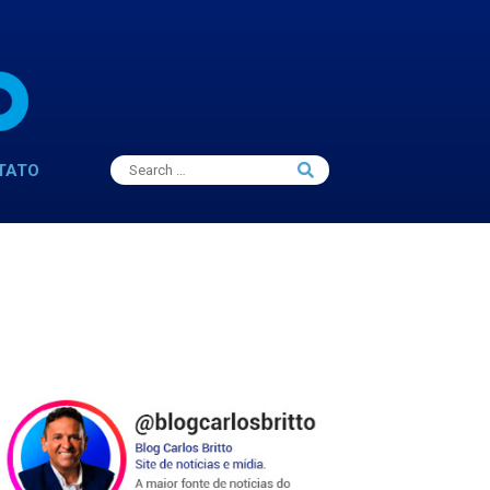
Search
TATO
Search
for: