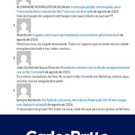
ALEXANDRE RODRIGUES DA SILVA
em
Instituição propõe novo traçado para
Transnordestina conectando São Francisco ao Araripe
5 de agosto de 2026
Fale do traçado de salgueiro até Suape.e por qual cidade vai passar???
Ricardo
em
Esgotos continuam atormentando comunitários petrolinenses
5 de
agosto de 2026
Petrolina virou um esgoto ambulante. Todos os lugares que se anda nessa cidade
é esgoto estourado e nas redes sociais…
João Guilherme Souza Silva
em
Moradores cobram conclusão de recapeamento em
rua do Rio Corrente
5 de agosto de 2026
Eu e vários moradores da Rua 18, no bairro Rio Corrente, em Petrolina, viemos aqui
mostrar nossa indignação e pedir…
Sempre Atento
em
Por falta de consenso, decisão da Federação UB-PP em coligar
com Raquel é adiada
5 de agosto de 2026
O desespero do grupo FBC estar na cara, cada dia que passa as portas se fecham.