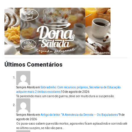
Últimos Comentários
Sempre Atento
em
Sobradinho: Com recursos próprios, Secretaria de Educação
adquire mais 2 ônibus escolares
10 de agosto de 2026
Tá parecendo mais um carro de guerra, deve ser muito dura a suspensão.
Sempre Atento
em
Artigo do leitor: “A Anestesia da Derrota – Os Bajuladores”
9 de
agosto de 2026
Os puxa-saco sabem que estão mortos, agora eles ficam aplaudindo e sorrindo até
no último suspiro, se não vão para…