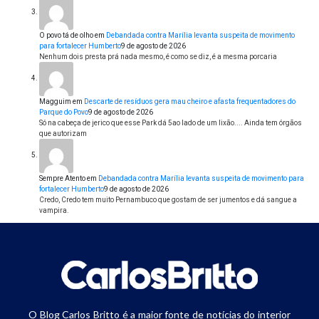
O povo tá de olho
em
Debandada contra Marília levanta suspeita de movimento
para fortalecer Humberto
9 de agosto de 2026
Nenhum dois presta prá nada mesmo, é como se diz, é a mesma porcaria
Magguim
em
Descarte de resíduos gera mau cheiro e afasta frequentadores do
Parque do Povo
9 de agosto de 2026
Só na cabeça de jerico que esse Park dá 5ao lado de um lixão.... Ainda tem órgãos
que autorizam
Sempre Atento
em
Debandada contra Marília levanta suspeita de movimento para
fortalecer Humberto
9 de agosto de 2026
Credo, Credo tem muito Pernambuco que gostam de ser jumentos e dá sangue a
vampira.
O Blog Carlos Britto é a maior fonte de notícias do interior