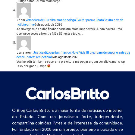
justiça estadual tem mais força…
Zé
em
Vereadora de Curitiba manda colega “voltar para o Ceará” e vira alvo de
notícia-crime
6 de agosto de 2026
As divergências estão ficando cada dia mais insanáveis. Ainda haverá uma
guerra de secessão entre NE e SE neste século.…
Luciane
em
Justiça diz que famílias do Nova Vida III precisam de suporte antes de
desocuparem residencial
6 de agosto de 2026
Vou invadir também e esperar a prefeitura me pagar algum benefício, muito top
isso, obrigado justiça
O Blog Carlos Britto é a maior fonte de notícias do interior
do Estado. Com um jornalismo forte, independente,
compartilha opiniões livres e de interesse da comunidade.
Foi fundado em 2008 em um projeto pioneiro e ousado e se