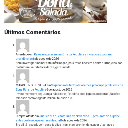
Últimos Comentários
A verdade
em
Ratos reaparecem na Orla de Petrolina e moradores cobram
providências
6 de agosto de 2026
Bom investigar melhor esta informação, pois ratos não tem hábito diurno, eles não
costumam sair da toca de dia, geralmente…
MARCELINO OLIVEIRA
em
Sequência de furtos de arames preocupa produtores na
Zona Rural de Petrolina
6 de agosto de 2026
Investimento em segurança não existe , Petrolina está jogado as cobras , facções
tomando conta e agente Policial falando que…
Sempre Atento
em
Justiça diz que famílias do Nova Vida III precisam de suporte
antes de desocuparem residencial
6 de agosto de 2026
Brasil tá lascado com essa justiça , nem elas se entendem, quer dizer que a