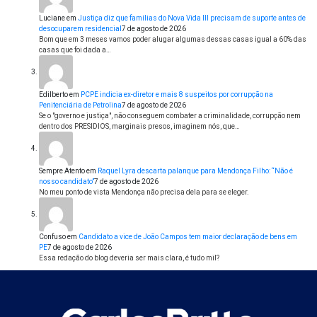
Luciane
em
Justiça diz que famílias do Nova Vida III precisam de suporte antes de
desocuparem residencial
7 de agosto de 2026
Bom que em 3 meses vamos poder alugar algumas dessas casas igual a 60% das
casas que foi dada a…
Edilberto
em
PCPE indicia ex-diretor e mais 8 suspeitos por corrupção na
Penitenciária de Petrolina
7 de agosto de 2026
Se o "governo e justiça", não conseguem combater a criminalidade, corrupção nem
dentro dos PRESIDIOS, marginais presos, imaginem nós, que…
Sempre Atento
em
Raquel Lyra descarta palanque para Mendonça Filho: “Não é
nosso candidato”
7 de agosto de 2026
No meu ponto de vista Mendonça não precisa dela para se eleger.
Confuso
em
Candidato a vice de João Campos tem maior declaração de bens em
PE
7 de agosto de 2026
Essa redação do blog deveria ser mais clara, é tudo mil?