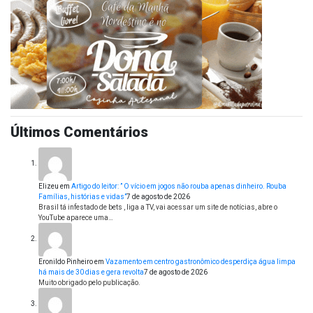
Últimos Comentários
Elizeu
em
Artigo do leitor: ” O vício em jogos não rouba apenas dinheiro. Rouba
Famílias, histórias e vidas”
7 de agosto de 2026
Brasil tá infestado de bets , liga a TV, vai acessar um site de notícias, abre o
YouTube aparece uma…
Eronildo Pinheiro
em
Vazamento em centro gastronômico desperdiça água limpa
há mais de 30 dias e gera revolta
7 de agosto de 2026
Muito obrigado pelo publicação.