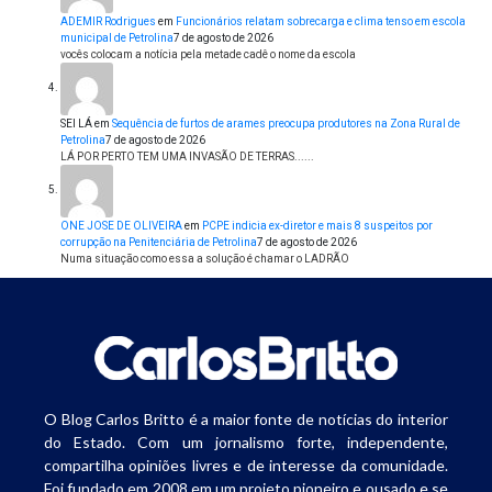
ADEMIR Rodrigues
em
Funcionários relatam sobrecarga e clima tenso em escola
municipal de Petrolina
7 de agosto de 2026
vocês colocam a notícia pela metade cadê o nome da escola
SEI LÁ
em
Sequência de furtos de arames preocupa produtores na Zona Rural de
Petrolina
7 de agosto de 2026
LÁ POR PERTO TEM UMA INVASÃO DE TERRAS......
ONE JOSE DE OLIVEIRA
em
PCPE indicia ex-diretor e mais 8 suspeitos por
corrupção na Penitenciária de Petrolina
7 de agosto de 2026
Numa situação como essa a solução é chamar o LADRÃO
O Blog Carlos Britto é a maior fonte de notícias do interior
do Estado. Com um jornalismo forte, independente,
compartilha opiniões livres e de interesse da comunidade.
Foi fundado em 2008 em um projeto pioneiro e ousado e se