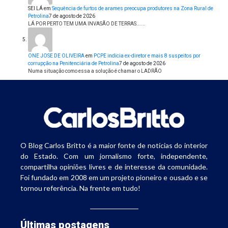
SEI LÁ
em
Sequência de furtos de arames preocupa produtores na Zona Rural de
Petrolina
7 de agosto de 2026
LÁ POR PERTO TEM UMA INVASÃO DE TERRAS......
ONE JOSE DE OLIVEIRA
em
PCPE indicia ex-diretor e mais 8 suspeitos por
corrupção na Penitenciária de Petrolina
7 de agosto de 2026
Numa situação como essa a solução é chamar o LADRÃO
O Blog Carlos Britto é a maior fonte de notícias do interior
do Estado. Com um jornalismo forte, independente,
compartilha opiniões livres e de interesse da comunidade.
Foi fundado em 2008 em um projeto pioneiro e ousado e se
tornou referência. Na frente em tudo!
Últimas postagens