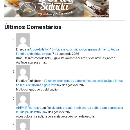
Últimos Comentários
Elizeu
em
Artigo do leitor: ” O vício em jogos não rouba apenas dinheiro. Rouba
Famílias, histórias e vidas”
7 de agosto de 2026
Brasil tá infestado de bets , liga a TV, vai acessar um site de notícias, abre o
YouTube aparece uma…
Eronildo Pinheiro
em
Vazamento em centro gastronômico desperdiça água limpa
há mais de 30 dias e gera revolta
7 de agosto de 2026
Muito obrigado pelo publicação.
ADEMIR Rodrigues
em
Funcionários relatam sobrecarga e clima tenso em escola
municipal de Petrolina
7 de agosto de 2026
vocês colocam a notícia pela metade cadê o nome da escola