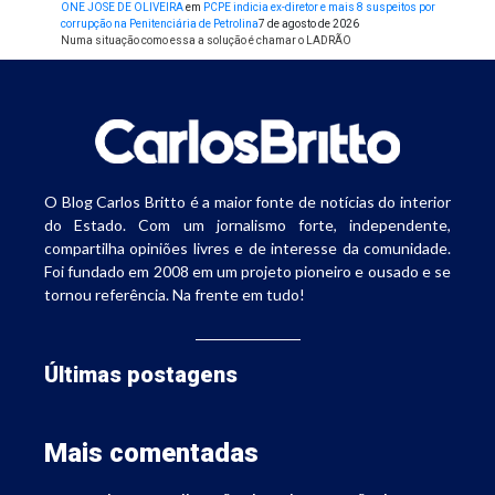
ONE JOSE DE OLIVEIRA
em
PCPE indicia ex-diretor e mais 8 suspeitos por
corrupção na Penitenciária de Petrolina
7 de agosto de 2026
Numa situação como essa a solução é chamar o LADRÃO
O Blog Carlos Britto é a maior fonte de notícias do interior
do Estado. Com um jornalismo forte, independente,
compartilha opiniões livres e de interesse da comunidade.
Foi fundado em 2008 em um projeto pioneiro e ousado e se
tornou referência. Na frente em tudo!
Últimas postagens
Mais comentadas