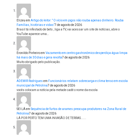
Elizeu
em
Artigo do leitor: ” O vício em jogos não rouba apenas dinheiro. Rouba
Famílias, histórias e vidas”
7 de agosto de 2026
Brasil tá infestado de bets , liga a TV, vai acessar um site de notícias, abre o
YouTube aparece uma…
Eronildo Pinheiro
em
Vazamento em centro gastronômico desperdiça água limpa
há mais de 30 dias e gera revolta
7 de agosto de 2026
Muito obrigado pelo publicação.
ADEMIR Rodrigues
em
Funcionários relatam sobrecarga e clima tenso em escola
municipal de Petrolina
7 de agosto de 2026
vocês colocam a notícia pela metade cadê o nome da escola
SEI LÁ
em
Sequência de furtos de arames preocupa produtores na Zona Rural de
Petrolina
7 de agosto de 2026
LÁ POR PERTO TEM UMA INVASÃO DE TERRAS......