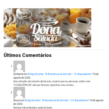
Últimos Comentários
Edilberto
em
Artigo do leitor: “A Anestesia da Derrota – Os Bajuladores”
10 de
agosto de 2026
Nas eleições de outubro deste ano , espero que as pessoas votem com
"CONSCIÊNCIA", não por favores, tapinhas nas costas,…
Bosco
em
Artigo do leitor: “A Anestesia da Derrota – Os Bajuladores”
10 de agosto
de 2026
Sempre não entendeu nada do texto.