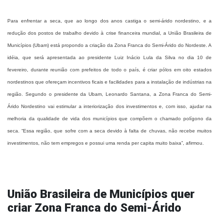
Para enfrentar a seca, que ao longo dos anos castiga o semi-árido nordestino, e a
redução dos postos de trabalho devido à crise financeira mundial, a União Brasileira de
Municípios (Ubam) está propondo a criação da Zona Franca do Semi-Árido do Nordeste. A
idéia, que será apresentada ao presidente Luiz Inácio Lula da Silva no dia 10 de
fevereiro, durante reunião com prefeitos de todo o país, é criar pólos em oito estados
nordestinos que ofereçam incentivos ficais e facilidades para a instalação de indústrias na
região.
Segundo o presidente da Ubam, Leonardo Santana, a Zona Franca do Semi-
Árido Nordestino vai estimular a interiorização dos investimentos e, com isso, ajudar na
melhoria da qualidade de vida dos municípios que compõem o chamado polígono da
seca. “Essa região, que sofre com a seca devido à falta de chuvas, não recebe muitos
investimentos, não tem empregos e possui uma renda per capita muito baixa”, afirmou.
União Brasileira de Municípios quer
criar Zona Franca do Semi-Árido