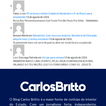
Fábio Jr
em
PE se torna o melhor Estado do Nordeste e o 3º do Brasil para
empreender
10 de agosto de 2026
Avisa Aos Pernambucananos Que Foram Pra São Paulo Pra Voltar...Kkkkkkkkoo
Sempre Atento
em
Sobradinho: Com recursos próprios, Secretaria de Educação
adquire mais 2 ônibus escolares
10 de agosto de 2026
Tá parecendo mais um carro de guerra, deve ser muito dura a suspensão.
Luiz Gonzaga Patriota
em
Um pai para sempre
10 de agosto de 2026
PARABÉNS AMIGO CARLOS BRITO, PELA LINDA HOMENAGEM AOS PAIS,
FALANDO DO TEU PAIZÃO, QUE FOI FERROVIÁRIO COMO EU. JESUS TE…
O Blog Carlos Britto é a maior fonte de notícias do interior
do Estado. Com um jornalismo forte, independente,