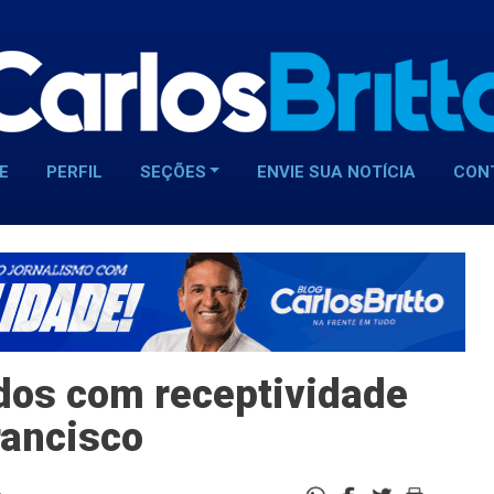
E
PERFIL
SEÇÕES
ENVIE SUA NOTÍCIA
CON
os com receptividade
rancisco