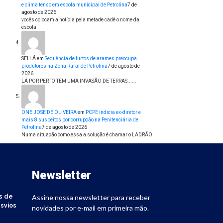
e clima tenso em escola municipal de Petrolina
7 de
agosto de 2026
vocês colocam a notícia pela metade cadê o nome da
escola
SEI LÁ
em
Sequência de furtos de arames preocupa
produtores na Zona Rural de Petrolina
7 de agosto de
2026
LÁ POR PERTO TEM UMA INVASÃO DE TERRAS......
ONE JOSE DE OLIVEIRA
em
PCPE indicia ex-diretor e
mais 8 suspeitos por corrupção na Penitenciária de
Petrolina
7 de agosto de 2026
Numa situação como essa a solução é chamar o LADRÃO
Newsletter
s de
Assine nossa newsletter para receber
svios
novidades por e-mail em primeira mão.