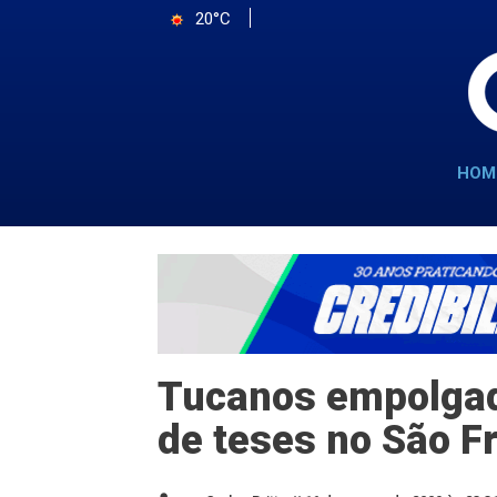
20°C
HOM
Tucanos empolgad
de teses no São F