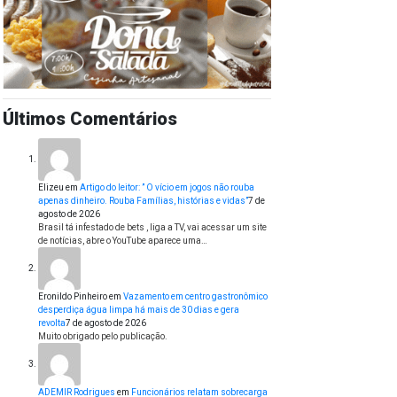
Últimos Comentários
Elizeu
em
Artigo do leitor: ” O vício em jogos não rouba
apenas dinheiro. Rouba Famílias, histórias e vidas”
7 de
agosto de 2026
Brasil tá infestado de bets , liga a TV, vai acessar um site
de notícias, abre o YouTube aparece uma…
Eronildo Pinheiro
em
Vazamento em centro gastronômico
desperdiça água limpa há mais de 30 dias e gera
revolta
7 de agosto de 2026
Muito obrigado pelo publicação.
ADEMIR Rodrigues
em
Funcionários relatam sobrecarga