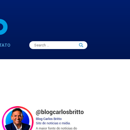
Search
TATO
Search
for: