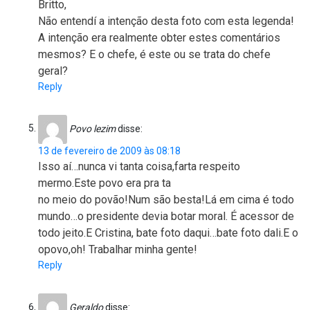
Britto,
Não entendí a intenção desta foto com esta legenda!
A intenção era realmente obter estes comentários
mesmos? E o chefe, é este ou se trata do chefe
geral?
Reply
Povo lezim
disse:
13 de fevereiro de 2009 às 08:18
Isso aí…nunca vi tanta coisa,farta respeito
mermo.Este povo era pra ta
no meio do povão!Num são besta!Lá em cima é todo
mundo…o presidente devia botar moral. É acessor de
todo jeito.E Cristina, bate foto daqui…bate foto dali.E o
opovo,oh! Trabalhar minha gente!
Reply
Geraldo
disse: