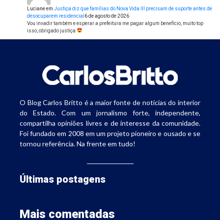
Luciane
em
Justiça diz que famílias do Nova Vida III precisam de suporte antes de
desocuparem residencial
6 de agosto de 2026
Vou invadir também e esperar a prefeitura me pagar algum benefício, muito top
isso, obrigado justiça
O Blog Carlos Britto é a maior fonte de notícias do interior
do Estado. Com um jornalismo forte, independente,
compartilha opiniões livres e de interesse da comunidade.
Foi fundado em 2008 em um projeto pioneiro e ousado e se
tornou referência. Na frente em tudo!
Últimas postagens
Mais comentadas