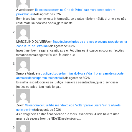
A verdade
em
Ratos reaparecem na Orla de Petrolina e moradores cobram
providências
6 de agosto de 2026
Bom investigar melhor esta informação, pois ratos não tem hábito diurno, eles não
costumam sair da toca de dia, geralmente…
MARCELINO OLIVEIRA
em
Sequência de furtos de arames preocupa produtores na
Zona Rural de Petrolina
6 de agosto de 2026
Investimento em segurança não existe , Petrolina está jogado as cobras , facções
tomando conta e agente Policial falando que…
Sempre Atento
em
Justiça diz que famílias do Nova Vida III precisam de suporte
antes de desocuparem residencial
6 de agosto de 2026
Brasil tá lascado com essa justiça , nem elas se entendem, quer dizer que a
justiça estadual tem mais força…
Zé
em
Vereadora de Curitiba manda colega “voltar para o Ceará” e vira alvo de
notícia-crime
6 de agosto de 2026
As divergências estão ficando cada dia mais insanáveis. Ainda haverá uma
guerra de secessão entre NE e SE neste século.…