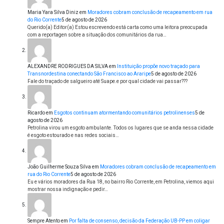
Maria Yara Silva Diniz
em
Moradores cobram conclusão de recapeamento em rua
do Rio Corrente
5 de agosto de 2026
Querido(a) Editor(a) Estou escrevendo está carta como uma leitora preocupada
com a reportagen sobre a situação dos comunitários da rua…
ALEXANDRE RODRIGUES DA SILVA
em
Instituição propõe novo traçado para
Transnordestina conectando São Francisco ao Araripe
5 de agosto de 2026
Fale do traçado de salgueiro até Suape.e por qual cidade vai passar???
Ricardo
em
Esgotos continuam atormentando comunitários petrolinenses
5 de
agosto de 2026
Petrolina virou um esgoto ambulante. Todos os lugares que se anda nessa cidade
é esgoto estourado e nas redes sociais…
João Guilherme Souza Silva
em
Moradores cobram conclusão de recapeamento em
rua do Rio Corrente
5 de agosto de 2026
Eu e vários moradores da Rua 18, no bairro Rio Corrente, em Petrolina, viemos aqui
mostrar nossa indignação e pedir…
Sempre Atento
em
Por falta de consenso, decisão da Federação UB-PP em coligar