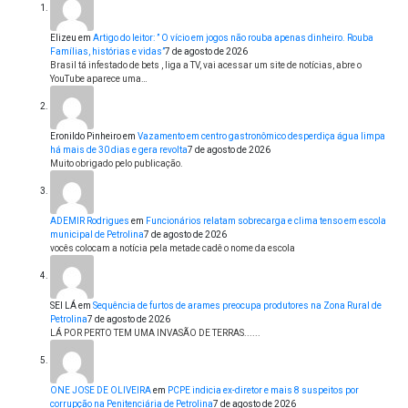
Elizeu
em
Artigo do leitor: ” O vício em jogos não rouba apenas dinheiro. Rouba
Famílias, histórias e vidas”
7 de agosto de 2026
Brasil tá infestado de bets , liga a TV, vai acessar um site de notícias, abre o
YouTube aparece uma…
Eronildo Pinheiro
em
Vazamento em centro gastronômico desperdiça água limpa
há mais de 30 dias e gera revolta
7 de agosto de 2026
Muito obrigado pelo publicação.
ADEMIR Rodrigues
em
Funcionários relatam sobrecarga e clima tenso em escola
municipal de Petrolina
7 de agosto de 2026
vocês colocam a notícia pela metade cadê o nome da escola
SEI LÁ
em
Sequência de furtos de arames preocupa produtores na Zona Rural de
Petrolina
7 de agosto de 2026
LÁ POR PERTO TEM UMA INVASÃO DE TERRAS......
ONE JOSE DE OLIVEIRA
em
PCPE indicia ex-diretor e mais 8 suspeitos por
corrupção na Penitenciária de Petrolina
7 de agosto de 2026