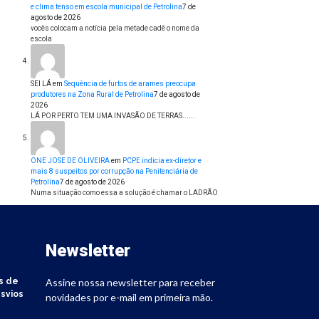
e clima tenso em escola municipal de Petrolina
7 de
agosto de 2026
vocês colocam a notícia pela metade cadê o nome da
escola
SEI LÁ
em
Sequência de furtos de arames preocupa
produtores na Zona Rural de Petrolina
7 de agosto de
2026
LÁ POR PERTO TEM UMA INVASÃO DE TERRAS......
ONE JOSE DE OLIVEIRA
em
PCPE indicia ex-diretor e
mais 8 suspeitos por corrupção na Penitenciária de
Petrolina
7 de agosto de 2026
Numa situação como essa a solução é chamar o LADRÃO
Newsletter
s de
Assine nossa newsletter para receber
svios
novidades por e-mail em primeira mão.