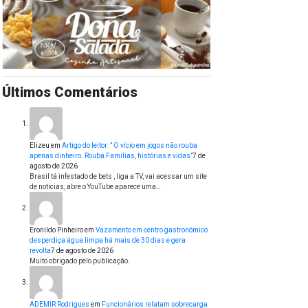
Últimos Comentários
Elizeu
em
Artigo do leitor: ” O vício em jogos não rouba
apenas dinheiro. Rouba Famílias, histórias e vidas”
7 de
agosto de 2026
Brasil tá infestado de bets , liga a TV, vai acessar um site
de notícias, abre o YouTube aparece uma…
Eronildo Pinheiro
em
Vazamento em centro gastronômico
desperdiça água limpa há mais de 30 dias e gera
revolta
7 de agosto de 2026
Muito obrigado pelo publicação.
ADEMIR Rodrigues
em
Funcionários relatam sobrecarga