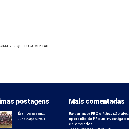
XIMA VEZ QUE EU COMENTAR.
timas postagens
Mais comentadas
Éramos assim…
Ex-senador FBC e filhos são alvo
operação da PF que investiga de
25 de Março de 2021
de emendas
25 de fevereiro de 2026 às 09:57