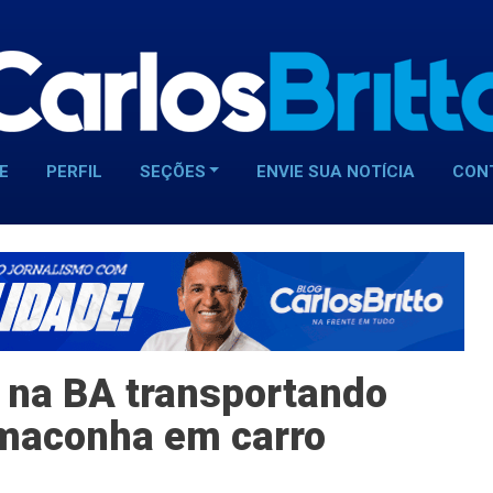
E
PERFIL
SEÇÕES
ENVIE SUA NOTÍCIA
CON
o na BA transportando
 maconha em carro