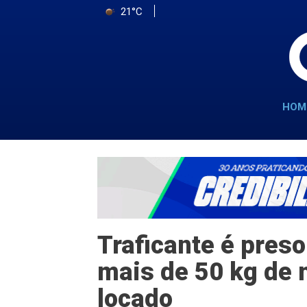
21°C
HOM
Traficante é pres
mais de 50 kg de
locado