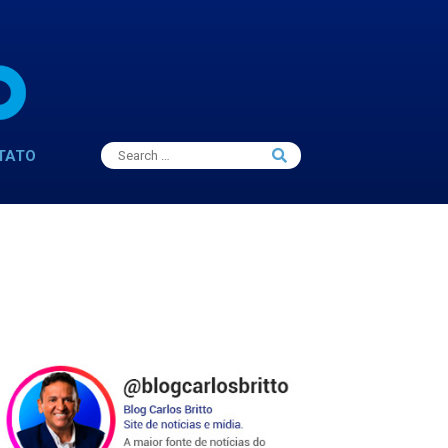
Search
TATO
Search
for: