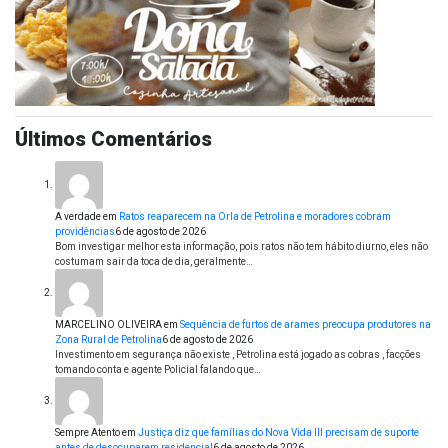
Últimos Comentários
A verdade
em
Ratos reaparecem na Orla de Petrolina e moradores cobram
providências
6 de agosto de 2026
Bom investigar melhor esta informação, pois ratos não tem hábito diurno, eles não
costumam sair da toca de dia, geralmente…
MARCELINO OLIVEIRA
em
Sequência de furtos de arames preocupa produtores na
Zona Rural de Petrolina
6 de agosto de 2026
Investimento em segurança não existe , Petrolina está jogado as cobras , facções
tomando conta e agente Policial falando que…
Sempre Atento
em
Justiça diz que famílias do Nova Vida III precisam de suporte
antes de desocuparem residencial
6 de agosto de 2026