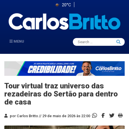
20°C
Search
MENU
Searc
for:
Tour virtual traz universo das
rezadeiras do Sertão para dentro
de casa
por Carlos Britto //
29 de maio de 2026 às 22:00