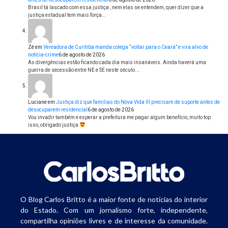
Brasil tá lascado com essa justiça , nem elas se entendem, quer dizer que a
justiça estadual tem mais força…
Zé
em
Vereadora de Curitiba manda colega “voltar para o Ceará” e vira alvo de
notícia-crime
6 de agosto de 2026
As divergências estão ficando cada dia mais insanáveis. Ainda haverá uma
guerra de secessão entre NE e SE neste século.…
Luciane
em
Justiça diz que famílias do Nova Vida III precisam de suporte antes de
desocuparem residencial
6 de agosto de 2026
Vou invadir também e esperar a prefeitura me pagar algum benefício, muito top
isso, obrigado justiça
O Blog Carlos Britto é a maior fonte de notícias do interior
do Estado. Com um jornalismo forte, independente,
compartilha opiniões livres e de interesse da comunidade.