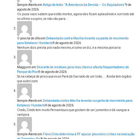
Sempre Atento
em
Artigo do leitor: “A Anestesia da Derrota – Os Bajuladores”
9 de
agosto de 2026
Os puxa-saco sabem que estão mortos, agora eles ficam aplaudindo e sorrindo até
no último suspiro, se não vão para…
O povo tá de olho
em
Debandada contra Marília levanta suspeita de movimento
para fortalecer Humberto
9 de agosto de 2026
Nenhum dois presta prá nada mesmo, é como se diz, é a mesma porcaria
Magguim
em
Descarte de resíduos gera mau cheiro e afasta frequentadores do
Parque do Povo
9 de agosto de 2026
Só na cabeça de jerico que esse Park dá 5ao lado de um lixão.... Ainda tem órgãos
que autorizam
Sempre Atento
em
Debandada contra Marília levanta suspeita de movimento para
fortalecer Humberto
9 de agosto de 2026
Credo, Credo tem muito Pernambuco que gostam de ser jumentos e dá sangue a
vampira.
Sempre Atento
em
Flávio Dino determina à PF apurar possíveis crimes na execução
de ‘Emendas Pix’
8 de agosto de 2026