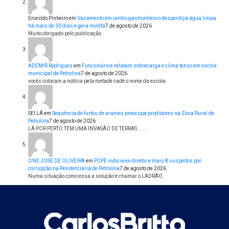
Eronildo Pinheiro
em
Vazamento em centro gastronômico desperdiça água limpa
há mais de 30 dias e gera revolta
7 de agosto de 2026
Muito obrigado pelo publicação.
ADEMIR Rodrigues
em
Funcionários relatam sobrecarga e clima tenso em escola
municipal de Petrolina
7 de agosto de 2026
vocês colocam a notícia pela metade cadê o nome da escola
SEI LÁ
em
Sequência de furtos de arames preocupa produtores na Zona Rural de
Petrolina
7 de agosto de 2026
LÁ POR PERTO TEM UMA INVASÃO DE TERRAS......
ONE JOSE DE OLIVEIRA
em
PCPE indicia ex-diretor e mais 8 suspeitos por
corrupção na Penitenciária de Petrolina
7 de agosto de 2026
Numa situação como essa a solução é chamar o LADRÃO