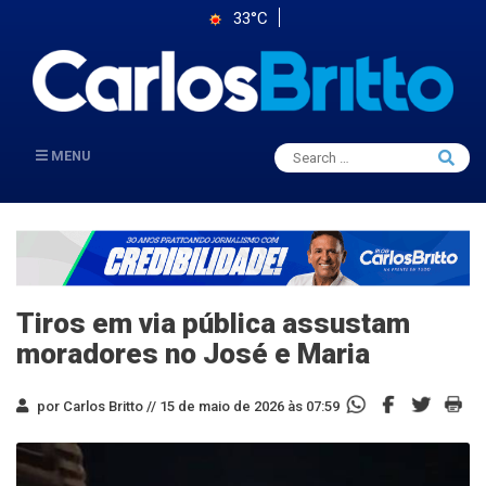
33°C
Search
MENU
Searc
for:
Tiros em via pública assustam
moradores no José e Maria
por Carlos Britto //
15 de maio de 2026 às 07:59