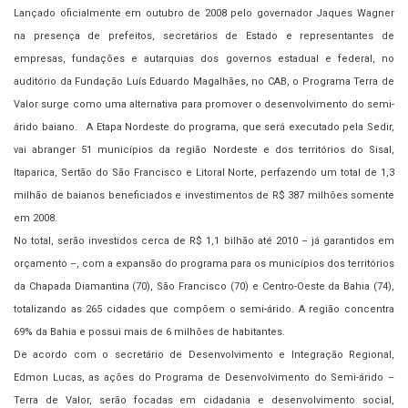
Lançado oficialmente em outubro de 2008 pelo governador Jaques Wagner
na presença de prefeitos, secretários de Estado e representantes de
empresas, fundações e autarquias dos governos estadual e federal, no
auditório da Fundação Luís Eduardo Magalhães, no CAB, o Programa Terra de
Valor surge como uma alternativa para promover o desenvolvimento do semi-
árido baiano. A Etapa Nordeste do programa, que será executado pela Sedir,
vai abranger 51 municípios da região Nordeste e dos territórios do Sisal,
Itaparica, Sertão do São Francisco e Litoral Norte, perfazendo um total de 1,3
milhão de baianos beneficiados e investimentos de R$ 387 milhões somente
em 2008.
No total, serão investidos cerca de R$ 1,1 bilhão até 2010 – já garantidos em
orçamento –, com a expansão do programa para os municípios dos territórios
da Chapada Diamantina (70), São Francisco (70) e Centro-Oeste da Bahia (74),
totalizando as 265 cidades que compõem o semi-árido. A região concentra
69% da Bahia e possui mais de 6 milhões de habitantes.
De acordo com o secretário de Desenvolvimento e Integração Regional,
Edmon Lucas, as ações do Programa de Desenvolvimento do Semi-árido –
Terra de Valor, serão focadas em cidadania e desenvolvimento social,