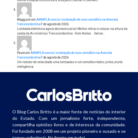
Numa situação como essa a solução é chamar o LADRÃO
Magguim
em
AMMPLA conclui instalação de novo semáforo na Avenida
Transnordestina
7 de agosto de 2026
Lombada eletrônica agora desnecessária! Melhor retirar e colocar na altura da
saída da Av minérios/ Transnordestina - Dom Avelar... Salvar…
Paulo
em
AMMPLA conclui instalação de novo semáforo na Avenida
Transnordestina
7 de agosto de 2026
Um redutor de velocidade uma lombadas e um cemafaro todos juntos,muita
inteligência
O Blog Carlos Britto é a maior fonte de notícias do interior
do Estado. Com um jornalismo forte, independente,
compartilha opiniões livres e de interesse da comunidade.
Foi fundado em 2008 em um projeto pioneiro e ousado e se
tornou referência. Na frente em tudo!