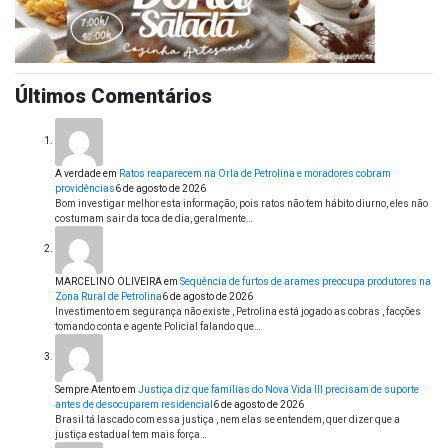
Últimos Comentários
A verdade
em
Ratos reaparecem na Orla de Petrolina e moradores cobram
providências
6 de agosto de 2026
Bom investigar melhor esta informação, pois ratos não tem hábito diurno, eles não
costumam sair da toca de dia, geralmente…
MARCELINO OLIVEIRA
em
Sequência de furtos de arames preocupa produtores na
Zona Rural de Petrolina
6 de agosto de 2026
Investimento em segurança não existe , Petrolina está jogado as cobras , facções
tomando conta e agente Policial falando que…
Sempre Atento
em
Justiça diz que famílias do Nova Vida III precisam de suporte
antes de desocuparem residencial
6 de agosto de 2026
Brasil tá lascado com essa justiça , nem elas se entendem, quer dizer que a
justiça estadual tem mais força…