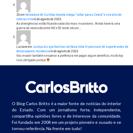
Zé
em
Vereadora de Curitiba manda colega “voltar para o Ceará” e vira alvo de
notícia-crime
6 de agosto de 2026
As divergências estão ficando cada dia mais insanáveis. Ainda haverá uma
guerra de secessão entre NE e SE neste século.…
Luciane
em
Justiça diz que famílias do Nova Vida III precisam de suporte antes de
desocuparem residencial
6 de agosto de 2026
Vou invadir também e esperar a prefeitura me pagar algum benefício, muito top
isso, obrigado justiça
O Blog Carlos Britto é a maior fonte de notícias do interior
do Estado. Com um jornalismo forte, independente,
compartilha opiniões livres e de interesse da comunidade.
Foi fundado em 2008 em um projeto pioneiro e ousado e se
tornou referência. Na frente em tudo!