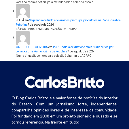
vocês colocam a notícia pela metade cadê o nome da escola
SEI LÁ
em
Sequência de furtos de arames preocupa produtores na Zona Rural de
Petrolina
7 de agosto de 2026
LÁ POR PERTO TEM UMA INVASÃO DE TERRAS......
ONE JOSE DE OLIVEIRA
em
PCPE indicia ex-diretor e mais 8 suspeitos por
corrupção na Penitenciária de Petrolina
7 de agosto de 2026
Numa situação como essa a solução é chamar o LADRÃO
O Blog Carlos Britto é a maior fonte de notícias do interior
do Estado. Com um jornalismo forte, independente,
compartilha opiniões livres e de interesse da comunidade.
Foi fundado em 2008 em um projeto pioneiro e ousado e se
tornou referência. Na frente em tudo!