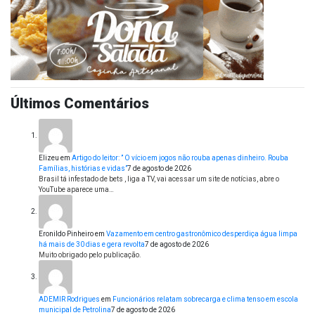
Últimos Comentários
Elizeu
em
Artigo do leitor: ” O vício em jogos não rouba apenas dinheiro. Rouba
Famílias, histórias e vidas”
7 de agosto de 2026
Brasil tá infestado de bets , liga a TV, vai acessar um site de notícias, abre o
YouTube aparece uma…
Eronildo Pinheiro
em
Vazamento em centro gastronômico desperdiça água limpa
há mais de 30 dias e gera revolta
7 de agosto de 2026
Muito obrigado pelo publicação.
ADEMIR Rodrigues
em
Funcionários relatam sobrecarga e clima tenso em escola
municipal de Petrolina
7 de agosto de 2026