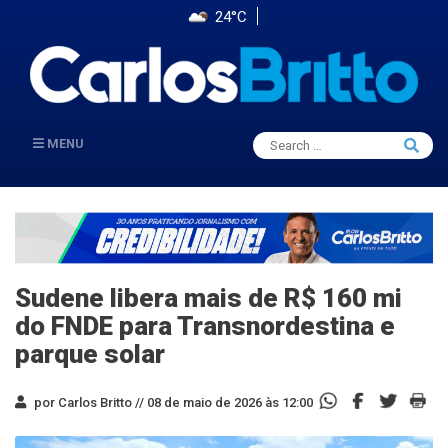
24°C
Search
MENU
Searc
for:
Sudene libera mais de R$ 160 mi
do FNDE para Transnordestina e
parque solar
por Carlos Britto //
08 de maio de 2026 às 12:00