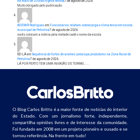
há mais de 30 dias e gera revolta
7 de agosto de 2026
Muito obrigado pelo publicação.
ADEMIR Rodrigues
em
Funcionários relatam sobrecarga e clima tenso em escola
municipal de Petrolina
7 de agosto de 2026
vocês colocam a notícia pela metade cadê o nome da escola
SEI LÁ
em
Sequência de furtos de arames preocupa produtores na Zona Rural de
Petrolina
7 de agosto de 2026
LÁ POR PERTO TEM UMA INVASÃO DE TERRAS......
O Blog Carlos Britto é a maior fonte de notícias do interior
do Estado. Com um jornalismo forte, independente,
compartilha opiniões livres e de interesse da comunidade.
Foi fundado em 2008 em um projeto pioneiro e ousado e se
tornou referência. Na frente em tudo!