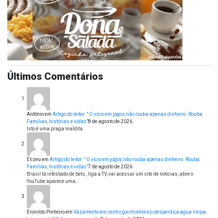
Últimos Comentários
Antônio
em
Artigo do leitor: ” O vício em jogos não rouba apenas dinheiro. Rouba
Famílias, histórias e vidas”
8 de agosto de 2026
Isto é uma praga maldita.
Elizeu
em
Artigo do leitor: ” O vício em jogos não rouba apenas dinheiro. Rouba
Famílias, histórias e vidas”
7 de agosto de 2026
Brasil tá infestado de bets , liga a TV, vai acessar um site de notícias, abre o
YouTube aparece uma…
Eronildo Pinheiro
em
Vazamento em centro gastronômico desperdiça água limpa