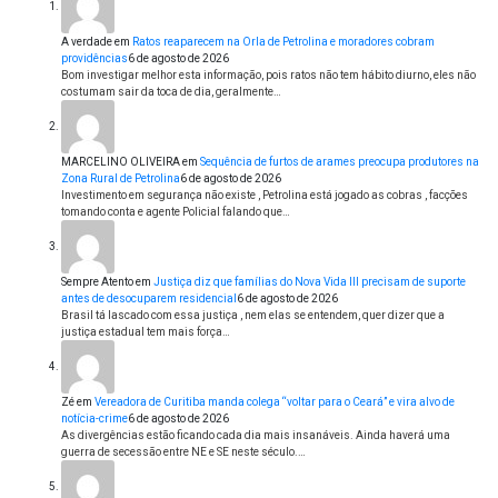
A verdade
em
Ratos reaparecem na Orla de Petrolina e moradores cobram
providências
6 de agosto de 2026
Bom investigar melhor esta informação, pois ratos não tem hábito diurno, eles não
costumam sair da toca de dia, geralmente…
MARCELINO OLIVEIRA
em
Sequência de furtos de arames preocupa produtores na
Zona Rural de Petrolina
6 de agosto de 2026
Investimento em segurança não existe , Petrolina está jogado as cobras , facções
tomando conta e agente Policial falando que…
Sempre Atento
em
Justiça diz que famílias do Nova Vida III precisam de suporte
antes de desocuparem residencial
6 de agosto de 2026
Brasil tá lascado com essa justiça , nem elas se entendem, quer dizer que a
justiça estadual tem mais força…
Zé
em
Vereadora de Curitiba manda colega “voltar para o Ceará” e vira alvo de
notícia-crime
6 de agosto de 2026
As divergências estão ficando cada dia mais insanáveis. Ainda haverá uma
guerra de secessão entre NE e SE neste século.…