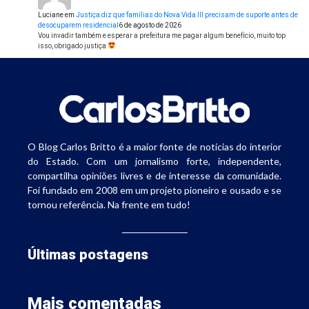
Luciane
em
Justiça diz que famílias do Nova Vida III precisam de suporte antes de
desocuparem residencial
6 de agosto de 2026
Vou invadir também e esperar a prefeitura me pagar algum benefício, muito top
isso, obrigado justiça
O Blog Carlos Britto é a maior fonte de notícias do interior
do Estado. Com um jornalismo forte, independente,
compartilha opiniões livres e de interesse da comunidade.
Foi fundado em 2008 em um projeto pioneiro e ousado e se
tornou referência. Na frente em tudo!
Últimas postagens
Mais comentadas