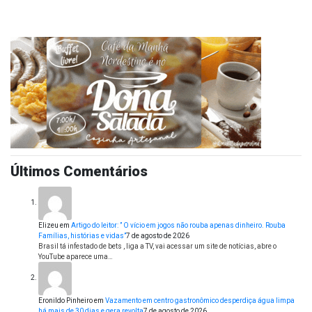
Últimos Comentários
Elizeu
em
Artigo do leitor: ” O vício em jogos não rouba apenas dinheiro. Rouba
Famílias, histórias e vidas”
7 de agosto de 2026
Brasil tá infestado de bets , liga a TV, vai acessar um site de notícias, abre o
YouTube aparece uma…
Eronildo Pinheiro
em
Vazamento em centro gastronômico desperdiça água limpa
há mais de 30 dias e gera revolta
7 de agosto de 2026