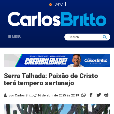
34°C
Search
MENU
Searc
for:
Serra Talhada: Paixão de Cristo
terá tempero sertanejo
por Carlos Britto //
16 de abril de 2025 às 22:19