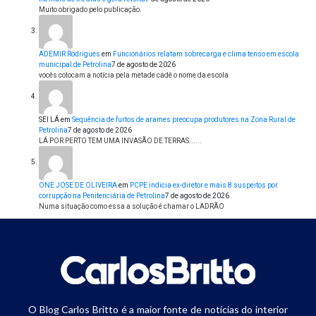
Muito obrigado pelo publicação.
ADEMIR Rodrigues
em
Funcionários relatam sobrecarga e clima tenso em escola
municipal de Petrolina
7 de agosto de 2026
vocês colocam a notícia pela metade cadê o nome da escola
SEI LÁ
em
Sequência de furtos de arames preocupa produtores na Zona Rural de
Petrolina
7 de agosto de 2026
LÁ POR PERTO TEM UMA INVASÃO DE TERRAS......
ONE JOSE DE OLIVEIRA
em
PCPE indicia ex-diretor e mais 8 suspeitos por
corrupção na Penitenciária de Petrolina
7 de agosto de 2026
Numa situação como essa a solução é chamar o LADRÃO
O Blog Carlos Britto é a maior fonte de notícias do interior