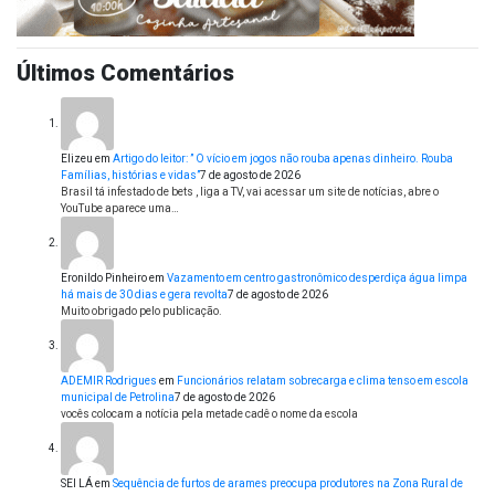
Últimos Comentários
Elizeu
em
Artigo do leitor: ” O vício em jogos não rouba apenas dinheiro. Rouba
Famílias, histórias e vidas”
7 de agosto de 2026
Brasil tá infestado de bets , liga a TV, vai acessar um site de notícias, abre o
YouTube aparece uma…
Eronildo Pinheiro
em
Vazamento em centro gastronômico desperdiça água limpa
há mais de 30 dias e gera revolta
7 de agosto de 2026
Muito obrigado pelo publicação.
ADEMIR Rodrigues
em
Funcionários relatam sobrecarga e clima tenso em escola
municipal de Petrolina
7 de agosto de 2026
vocês colocam a notícia pela metade cadê o nome da escola
SEI LÁ
em
Sequência de furtos de arames preocupa produtores na Zona Rural de