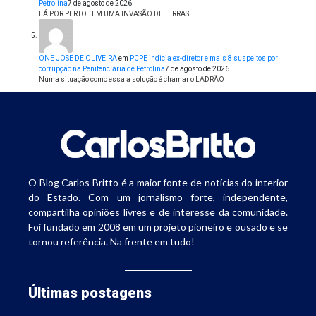
Petrolina
7 de agosto de 2026
LÁ POR PERTO TEM UMA INVASÃO DE TERRAS......
ONE JOSE DE OLIVEIRA
em
PCPE indicia ex-diretor e mais 8 suspeitos por
corrupção na Penitenciária de Petrolina
7 de agosto de 2026
Numa situação como essa a solução é chamar o LADRÃO
O Blog Carlos Britto é a maior fonte de notícias do interior
do Estado. Com um jornalismo forte, independente,
compartilha opiniões livres e de interesse da comunidade.
Foi fundado em 2008 em um projeto pioneiro e ousado e se
tornou referência. Na frente em tudo!
Últimas postagens