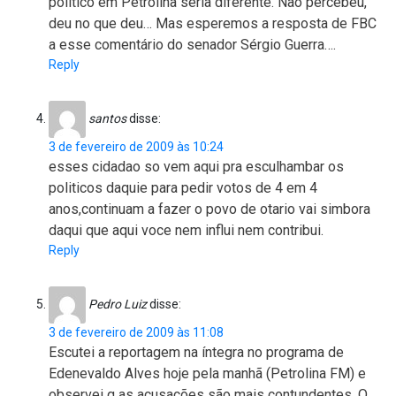
político em Petrolina seria diferente. Não percebeu,
deu no que deu… Mas esperemos a resposta de FBC
a esse comentário do senador Sérgio Guerra….
Reply
santos
disse:
3 de fevereiro de 2009 às 10:24
esses cidadao so vem aqui pra esculhambar os
politicos daquie para pedir votos de 4 em 4
anos,continuam a fazer o povo de otario vai simbora
daqui que aqui voce nem influi nem contribui.
Reply
Pedro Luiz
disse:
3 de fevereiro de 2009 às 11:08
Escutei a reportagem na íntegra no programa de
Edenevaldo Alves hoje pela manhã (Petrolina FM) e
observei q as acusações são mais contundentes. O