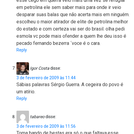
esse cego em querra veio mais uma vez se refugiar
em petrolina ele sem saber mais para onde ir veio
desparar suas balas que não acerta mais em ninguém.
escolheu o maior atirador de elite de petrolina melhor
do estado e com certeza vai ser do brasil. olha pedi
esmola vc pode mais ofender a quem lhe deu isso é
pecado fernando bezerra ´voce é o cara.
Reply
Igor Costa
disse:
3 de fevereiro de 2009 às 11:44
Sábias palavras Sérgio Guerra. A cegeira do povo é
um atírio.
Reply
tabareo
disse:
3 de fevereiro de 2009 às 11:56
Toma bando de bestas era só o que faltava,esse