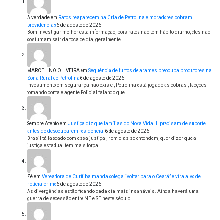
A verdade
em
Ratos reaparecem na Orla de Petrolina e moradores cobram
providências
6 de agosto de 2026
Bom investigar melhor esta informação, pois ratos não tem hábito diurno, eles não
costumam sair da toca de dia, geralmente…
MARCELINO OLIVEIRA
em
Sequência de furtos de arames preocupa produtores na
Zona Rural de Petrolina
6 de agosto de 2026
Investimento em segurança não existe , Petrolina está jogado as cobras , facções
tomando conta e agente Policial falando que…
Sempre Atento
em
Justiça diz que famílias do Nova Vida III precisam de suporte
antes de desocuparem residencial
6 de agosto de 2026
Brasil tá lascado com essa justiça , nem elas se entendem, quer dizer que a
justiça estadual tem mais força…
Zé
em
Vereadora de Curitiba manda colega “voltar para o Ceará” e vira alvo de
notícia-crime
6 de agosto de 2026
As divergências estão ficando cada dia mais insanáveis. Ainda haverá uma
guerra de secessão entre NE e SE neste século.…