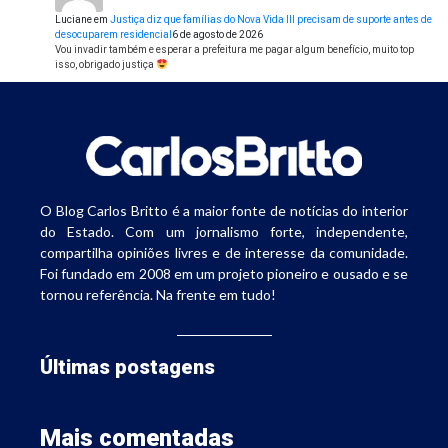
Luciane
em
Justiça diz que famílias do Nova Vida III precisam de suporte antes de
desocuparem residencial
6 de agosto de 2026
Vou invadir também e esperar a prefeitura me pagar algum benefício, muito top
isso, obrigado justiça
O Blog Carlos Britto é a maior fonte de notícias do interior
do Estado. Com um jornalismo forte, independente,
compartilha opiniões livres e de interesse da comunidade.
Foi fundado em 2008 em um projeto pioneiro e ousado e se
tornou referência. Na frente em tudo!
Últimas postagens
Mais comentadas