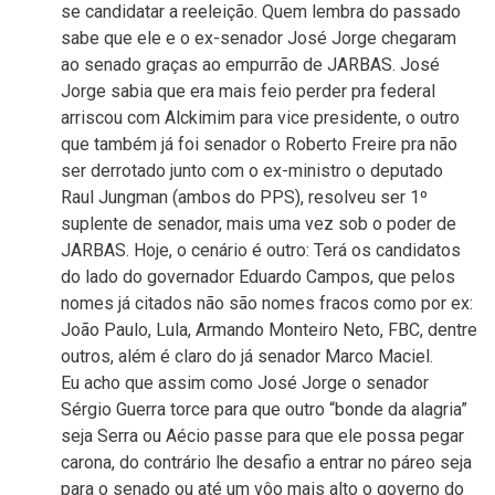
se candidatar a reeleição. Quem lembra do passado
sabe que ele e o ex-senador José Jorge chegaram
ao senado graças ao empurrão de JARBAS. José
Jorge sabia que era mais feio perder pra federal
arriscou com Alckimim para vice presidente, o outro
que também já foi senador o Roberto Freire pra não
ser derrotado junto com o ex-ministro o deputado
Raul Jungman (ambos do PPS), resolveu ser 1º
suplente de senador, mais uma vez sob o poder de
JARBAS. Hoje, o cenário é outro: Terá os candidatos
do lado do governador Eduardo Campos, que pelos
nomes já citados não são nomes fracos como por ex:
João Paulo, Lula, Armando Monteiro Neto, FBC, dentre
outros, além é claro do já senador Marco Maciel.
Eu acho que assim como José Jorge o senador
Sérgio Guerra torce para que outro “bonde da alagria”
seja Serra ou Aécio passe para que ele possa pegar
carona, do contrário lhe desafio a entrar no páreo seja
para o senado ou até um vôo mais alto o governo do