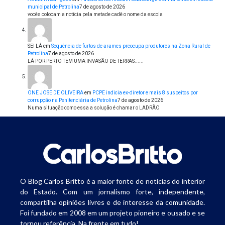
municipal de Petrolina
7 de agosto de 2026
vocês colocam a notícia pela metade cadê o nome da escola
SEI LÁ
em
Sequência de furtos de arames preocupa produtores na Zona Rural de
Petrolina
7 de agosto de 2026
LÁ POR PERTO TEM UMA INVASÃO DE TERRAS......
ONE JOSE DE OLIVEIRA
em
PCPE indicia ex-diretor e mais 8 suspeitos por
corrupção na Penitenciária de Petrolina
7 de agosto de 2026
Numa situação como essa a solução é chamar o LADRÃO
O Blog Carlos Britto é a maior fonte de notícias do interior
do Estado. Com um jornalismo forte, independente,
compartilha opiniões livres e de interesse da comunidade.
Foi fundado em 2008 em um projeto pioneiro e ousado e se
tornou referência. Na frente em tudo!