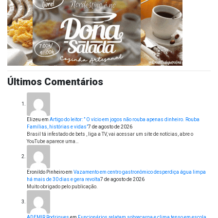
Últimos Comentários
Elizeu
em
Artigo do leitor: ” O vício em jogos não rouba apenas dinheiro. Rouba
Famílias, histórias e vidas”
7 de agosto de 2026
Brasil tá infestado de bets , liga a TV, vai acessar um site de notícias, abre o
YouTube aparece uma…
Eronildo Pinheiro
em
Vazamento em centro gastronômico desperdiça água limpa
há mais de 30 dias e gera revolta
7 de agosto de 2026
Muito obrigado pelo publicação.
ADEMIR Rodrigues
em
Funcionários relatam sobrecarga e clima tenso em escola