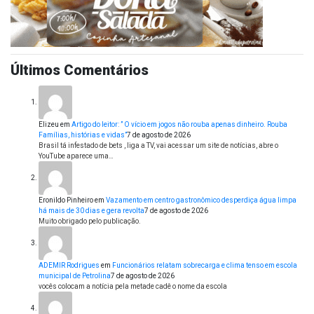
Últimos Comentários
Elizeu
em
Artigo do leitor: ” O vício em jogos não rouba apenas dinheiro. Rouba
Famílias, histórias e vidas”
7 de agosto de 2026
Brasil tá infestado de bets , liga a TV, vai acessar um site de notícias, abre o
YouTube aparece uma…
Eronildo Pinheiro
em
Vazamento em centro gastronômico desperdiça água limpa
há mais de 30 dias e gera revolta
7 de agosto de 2026
Muito obrigado pelo publicação.
ADEMIR Rodrigues
em
Funcionários relatam sobrecarga e clima tenso em escola
municipal de Petrolina
7 de agosto de 2026
vocês colocam a notícia pela metade cadê o nome da escola