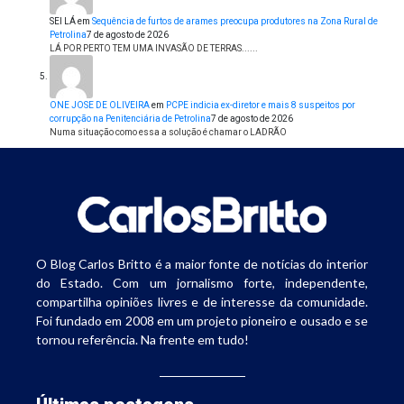
SEI LÁ
em
Sequência de furtos de arames preocupa produtores na Zona Rural de
Petrolina
7 de agosto de 2026
LÁ POR PERTO TEM UMA INVASÃO DE TERRAS......
ONE JOSE DE OLIVEIRA
em
PCPE indicia ex-diretor e mais 8 suspeitos por
corrupção na Penitenciária de Petrolina
7 de agosto de 2026
Numa situação como essa a solução é chamar o LADRÃO
O Blog Carlos Britto é a maior fonte de notícias do interior
do Estado. Com um jornalismo forte, independente,
compartilha opiniões livres e de interesse da comunidade.
Foi fundado em 2008 em um projeto pioneiro e ousado e se
tornou referência. Na frente em tudo!