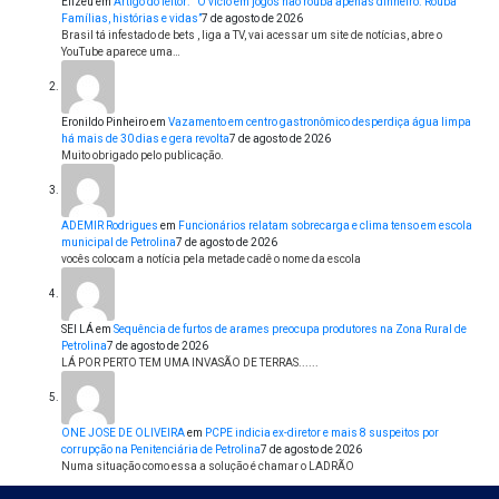
Elizeu
em
Artigo do leitor: ” O vício em jogos não rouba apenas dinheiro. Rouba
Famílias, histórias e vidas”
7 de agosto de 2026
Brasil tá infestado de bets , liga a TV, vai acessar um site de notícias, abre o
YouTube aparece uma…
Eronildo Pinheiro
em
Vazamento em centro gastronômico desperdiça água limpa
há mais de 30 dias e gera revolta
7 de agosto de 2026
Muito obrigado pelo publicação.
ADEMIR Rodrigues
em
Funcionários relatam sobrecarga e clima tenso em escola
municipal de Petrolina
7 de agosto de 2026
vocês colocam a notícia pela metade cadê o nome da escola
SEI LÁ
em
Sequência de furtos de arames preocupa produtores na Zona Rural de
Petrolina
7 de agosto de 2026
LÁ POR PERTO TEM UMA INVASÃO DE TERRAS......
ONE JOSE DE OLIVEIRA
em
PCPE indicia ex-diretor e mais 8 suspeitos por
corrupção na Penitenciária de Petrolina
7 de agosto de 2026
Numa situação como essa a solução é chamar o LADRÃO