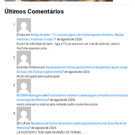
Últimos Comentários
Elizeu
em
Artigo do leitor: ” O vício em jogos não rouba apenas dinheiro. Rouba
Famílias, histórias e vidas”
7 de agosto de 2026
Brasil tá infestado de bets , liga a TV, vai acessar um site de notícias, abre o
YouTube aparece uma…
Eronildo Pinheiro
em
Vazamento em centro gastronômico desperdiça água limpa
há mais de 30 dias e gera revolta
7 de agosto de 2026
Muito obrigado pelo publicação.
ADEMIR Rodrigues
em
Funcionários relatam sobrecarga e clima tenso em escola
municipal de Petrolina
7 de agosto de 2026
vocês colocam a notícia pela metade cadê o nome da escola
SEI LÁ
em
Sequência de furtos de arames preocupa produtores na Zona Rural de
Petrolina
7 de agosto de 2026
LÁ POR PERTO TEM UMA INVASÃO DE TERRAS......