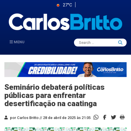
27°C
Search
MENU
Searc
for:
Seminário debaterá políticas
públicas para enfrentar
desertificação na caatinga
por Carlos Britto //
28 de abril de 2025 às 21:05