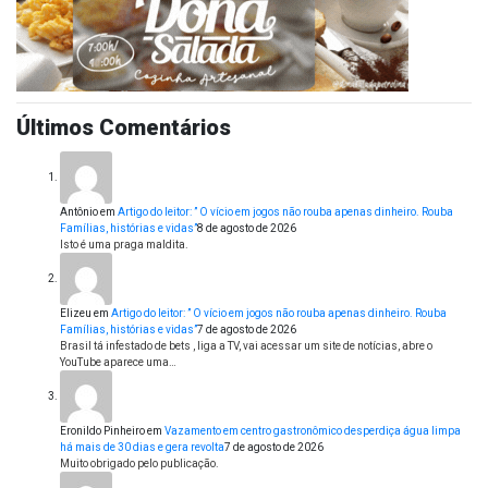
Últimos Comentários
Antônio
em
Artigo do leitor: ” O vício em jogos não rouba apenas dinheiro. Rouba
Famílias, histórias e vidas”
8 de agosto de 2026
Isto é uma praga maldita.
Elizeu
em
Artigo do leitor: ” O vício em jogos não rouba apenas dinheiro. Rouba
Famílias, histórias e vidas”
7 de agosto de 2026
Brasil tá infestado de bets , liga a TV, vai acessar um site de notícias, abre o
YouTube aparece uma…
Eronildo Pinheiro
em
Vazamento em centro gastronômico desperdiça água limpa
há mais de 30 dias e gera revolta
7 de agosto de 2026
Muito obrigado pelo publicação.