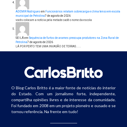
ADEMIR Rodrigues
em
Funcionários relatam sobrecarga e clima tenso em escola
municipal de Petrolina
7 de agosto de 2026
vocês colocam a notícia pela metade cadê o nome da escola
SEI LÁ
em
Sequência de furtos de arames preocupa produtores na Zona Rural de
Petrolina
7 de agosto de 2026
LÁ POR PERTO TEM UMA INVASÃO DE TERRAS......
O Blog Carlos Britto é a maior fonte de notícias do interior
do Estado. Com um jornalismo forte, independente,
compartilha opiniões livres e de interesse da comunidade.
Foi fundado em 2008 em um projeto pioneiro e ousado e se
tornou referência. Na frente em tudo!