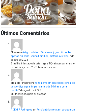
Últimos Comentários
Elizeu
em
Artigo do leitor: ” O vício em jogos não rouba
apenas dinheiro. Rouba Famílias, histórias e vidas”
7 de
agosto de 2026
Brasil tá infestado de bets , liga a TV, vai acessar um site
de notícias, abre o YouTube aparece uma…
Eronildo Pinheiro
em
Vazamento em centro gastronômico
desperdiça água limpa há mais de 30 dias e gera
revolta
7 de agosto de 2026
Muito obrigado pelo publicação.
ADEMIR Rodrigues
em
Funcionários relatam sobrecarga