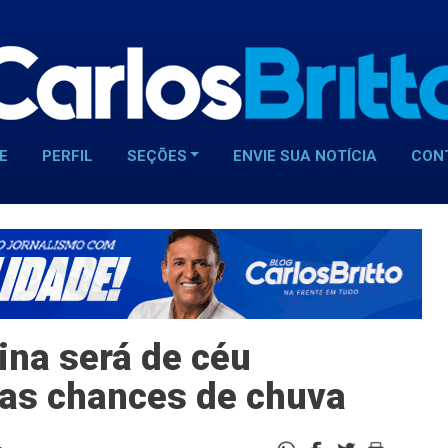
E
PERFIL
SEÇÕES
ENVIE SUA NOTÍCIA
CON
na será de céu
cas chances de chuva