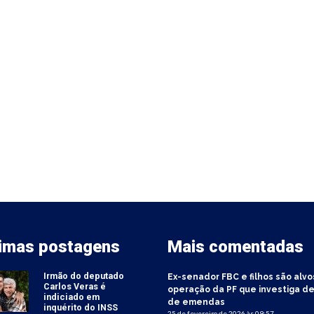
timas postagens
Mais comentadas
Irmão do deputado
Ex-senador FBC e filhos são alvo
Carlos Veras é
operação da PF que investiga de
indiciado em
de emendas
inquérito do INSS
25 de fevereiro de 2026 às 09:57