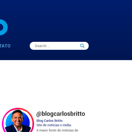
Search
TATO
Search
for: