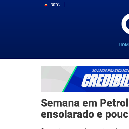
30°C
HOM
Semana em Petroli
ensolarado e pou