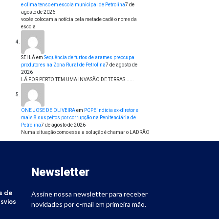
e clima tenso em escola municipal de Petrolina
7 de
agosto de 2026
vocês colocam a notícia pela metade cadê o nome da
escola
SEI LÁ
em
Sequência de furtos de arames preocupa
produtores na Zona Rural de Petrolina
7 de agosto de
2026
LÁ POR PERTO TEM UMA INVASÃO DE TERRAS......
ONE JOSE DE OLIVEIRA
em
PCPE indicia ex-diretor e
mais 8 suspeitos por corrupção na Penitenciária de
Petrolina
7 de agosto de 2026
Numa situação como essa a solução é chamar o LADRÃO
Newsletter
s de
Assine nossa newsletter para receber
svios
novidades por e-mail em primeira mão.