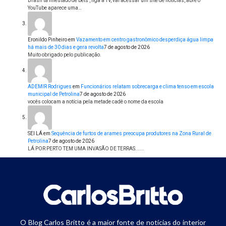
Brasil tá infestado de bets , liga a TV, vai acessar um site de notícias, abre o
YouTube aparece uma…
Eronildo Pinheiro
em
Vazamento em centro gastronômico desperdiça água limpa
há mais de 30 dias e gera revolta
7 de agosto de 2026
Muito obrigado pelo publicação.
ADEMIR Rodrigues
em
Funcionários relatam sobrecarga e clima tenso em escola
municipal de Petrolina
7 de agosto de 2026
vocês colocam a notícia pela metade cadê o nome da escola
SEI LÁ
em
Sequência de furtos de arames preocupa produtores na Zona Rural de
Petrolina
7 de agosto de 2026
LÁ POR PERTO TEM UMA INVASÃO DE TERRAS......
O Blog Carlos Britto é a maior fonte de notícias do interior