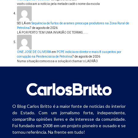
vocês colocam a notícia pela metade cadê o nome da escola
SEI LÁ
em
Sequência de furtos de arames preocupa produtores na Zona Rural de
Petrolina
7 de agosto de 2026
LÁ POR PERTO TEM UMA INVASÃO DE TERRAS......
ONE JOSE DE OLIVEIRA
em
PCPE indicia ex-diretor e mais 8 suspeitos por
corrupção na Penitenciária de Petrolina
7 de agosto de 2026
Numa situação como essa a solução é chamar o LADRÃO
O Blog Carlos Britto é a maior fonte de notícias do interior
do Estado. Com um jornalismo forte, independente,
compartilha opiniões livres e de interesse da comunidade.
Foi fundado em 2008 em um projeto pioneiro e ousado e se
tornou referência. Na frente em tudo!