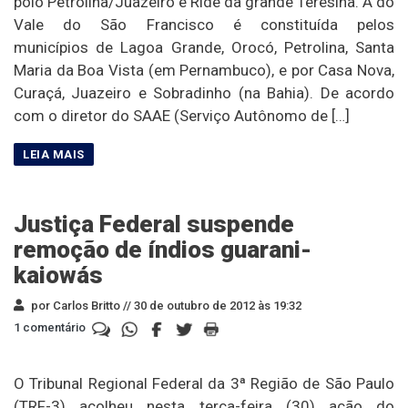
polo Petrolina/Juazeiro e Ride da grande Teresina. A do
Vale do São Francisco é constituída pelos
municípios de Lagoa Grande, Orocó, Petrolina, Santa
Maria da Boa Vista (em Pernambuco), e por Casa Nova,
Curaçá, Juazeiro e Sobradinho (na Bahia). De acordo
com o diretor do SAAE (Serviço Autônomo de […]
Justiça Federal suspende
remoção de índios guarani-
kaiowás
por Carlos Britto //
30 de outubro de 2012 às 19:32
1 comentário
O Tribunal Regional Federal da 3ª Região de São Paulo
(TRF-3) acolheu nesta terça-feira (30) ação do