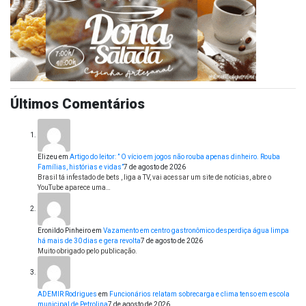
Últimos Comentários
Elizeu
em
Artigo do leitor: ” O vício em jogos não rouba apenas dinheiro. Rouba
Famílias, histórias e vidas”
7 de agosto de 2026
Brasil tá infestado de bets , liga a TV, vai acessar um site de notícias, abre o
YouTube aparece uma…
Eronildo Pinheiro
em
Vazamento em centro gastronômico desperdiça água limpa
há mais de 30 dias e gera revolta
7 de agosto de 2026
Muito obrigado pelo publicação.
ADEMIR Rodrigues
em
Funcionários relatam sobrecarga e clima tenso em escola
municipal de Petrolina
7 de agosto de 2026