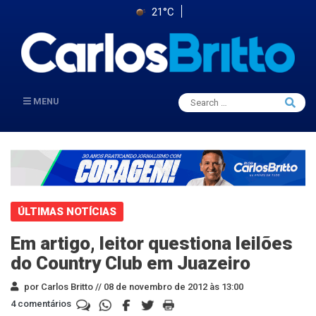
21°C
Search
MENU
Searc
for:
ÚLTIMAS NOTÍCIAS
Em artigo, leitor questiona leilões
do Country Club em Juazeiro
por Carlos Britto //
08 de novembro de 2012 às 13:00
4 comentários