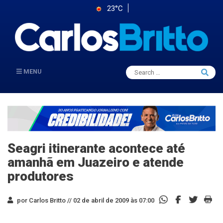
23°C
Search
MENU
Searc
for:
Seagri itinerante acontece até
amanhã em Juazeiro e atende
produtores
por Carlos Britto //
02 de abril de 2009 às 07:00