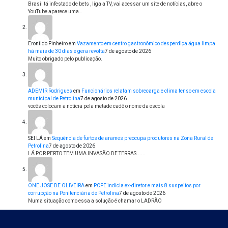
Brasil tá infestado de bets , liga a TV, vai acessar um site de notícias, abre o
YouTube aparece uma…
Eronildo Pinheiro
em
Vazamento em centro gastronômico desperdiça água limpa
há mais de 30 dias e gera revolta
7 de agosto de 2026
Muito obrigado pelo publicação.
ADEMIR Rodrigues
em
Funcionários relatam sobrecarga e clima tenso em escola
municipal de Petrolina
7 de agosto de 2026
vocês colocam a notícia pela metade cadê o nome da escola
SEI LÁ
em
Sequência de furtos de arames preocupa produtores na Zona Rural de
Petrolina
7 de agosto de 2026
LÁ POR PERTO TEM UMA INVASÃO DE TERRAS......
ONE JOSE DE OLIVEIRA
em
PCPE indicia ex-diretor e mais 8 suspeitos por
corrupção na Penitenciária de Petrolina
7 de agosto de 2026
Numa situação como essa a solução é chamar o LADRÃO