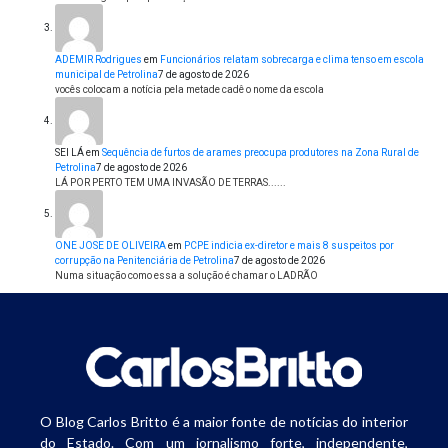
ADEMIR Rodrigues
em
Funcionários relatam sobrecarga e clima tenso em escola
municipal de Petrolina
7 de agosto de 2026
vocês colocam a notícia pela metade cadê o nome da escola
SEI LÁ
em
Sequência de furtos de arames preocupa produtores na Zona Rural de
Petrolina
7 de agosto de 2026
LÁ POR PERTO TEM UMA INVASÃO DE TERRAS......
ONE JOSE DE OLIVEIRA
em
PCPE indicia ex-diretor e mais 8 suspeitos por
corrupção na Penitenciária de Petrolina
7 de agosto de 2026
Numa situação como essa a solução é chamar o LADRÃO
O Blog Carlos Britto é a maior fonte de notícias do interior
do Estado. Com um jornalismo forte, independente,