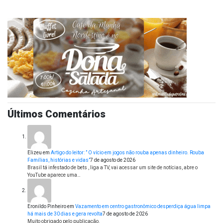
Últimos Comentários
Elizeu
em
Artigo do leitor: ” O vício em jogos não rouba apenas dinheiro. Rouba
Famílias, histórias e vidas”
7 de agosto de 2026
Brasil tá infestado de bets , liga a TV, vai acessar um site de notícias, abre o
YouTube aparece uma…
Eronildo Pinheiro
em
Vazamento em centro gastronômico desperdiça água limpa
há mais de 30 dias e gera revolta
7 de agosto de 2026
Muito obrigado pelo publicação.